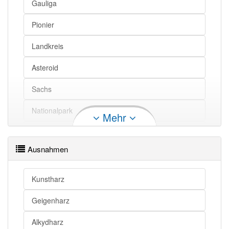
Dativ
Gauliga
dem Harze
Dativ
—
Pionier
des Harzes ,
Genitiv
—
Genitiv
des Harz
Landkreis
Asteroid
Sachs
Nationalpark
Mehr
Traktor
Ausnahmen
Kunstharz
Anhalt
Kunstharz
Mittelgebirge
Geigenharz
Alkydharz