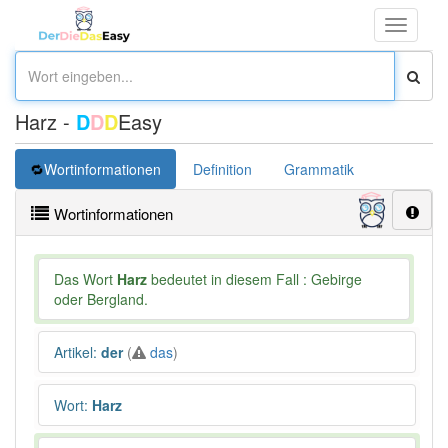
Toggle
navigati
Harz -
D
D
D
Easy
Wortinformationen
Definition
Grammatik
Synonym
Wortinformationen
Das Wort
Harz
bedeutet in diesem Fall : Gebirge
oder Bergland.
Artikel
:
der
(
das
)
Wort
:
Harz