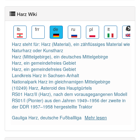
Wörter mit Endung
-harz
: 1
Harz Wiki
Wörter mit Endung
-harz
aber mit einem anderen
nl
lb
frr
de
ru
pl
it
en
Artikel: 23
Harz steht für: Harz (Material), ein zähflüssiges Material wie
84% unserer Spielapp-Nutzer haben den Artikel
Naturharz oder Kunstharz
korrekt erraten.
Harz (Mittelgebirge), ein deutsches Mittelgebirge
Harz, ein gemeindefreies Gebiet
Harz, ein gemeindefreies Gebiet
Landkreis Harz in Sachsen-Anhalt
Nationalpark Harz im gleichnamigen Mittelgebirge
(10249) Harz, Asteroid des Hauptgürtels
RS01 Harz/II (Harz), nach dem vorausgegangenen Modell
RS01/I (Pionier) aus den Jahren 1949–1956 der zweite in
der DDR 1957–1958 hergestellte Traktor
Gauliga Harz, deutsche Fußballliga
Mehr lesen