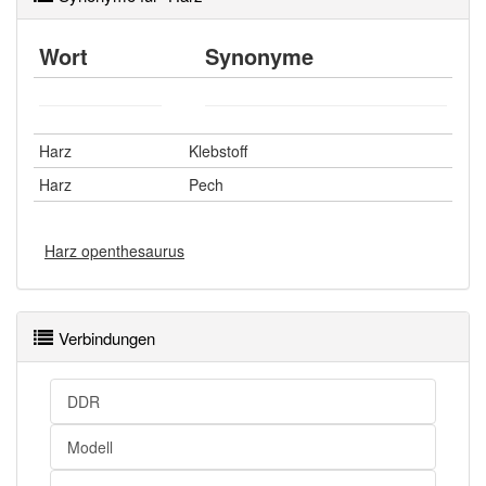
Plural
das
Nominativ
Harz
die
Nominativ
Wort
Synonyme
Harze
das
Akkusativ
Harz
die
Akkusativ
Harze
dem
Harz
Klebstoff
Harz ,
den
Dativ
Dativ
Harz
Pech
dem
Harzen
Harze
der
Genitiv
Harz openthesaurus
des
Harze
Genitiv
Harzes
Verbindungen
Singular
Plural
Nominativ
der Harz
DDR
Nominativ
—
Akkusativ
den Harz
Modell
Akkusativ
—
dem Harz ,