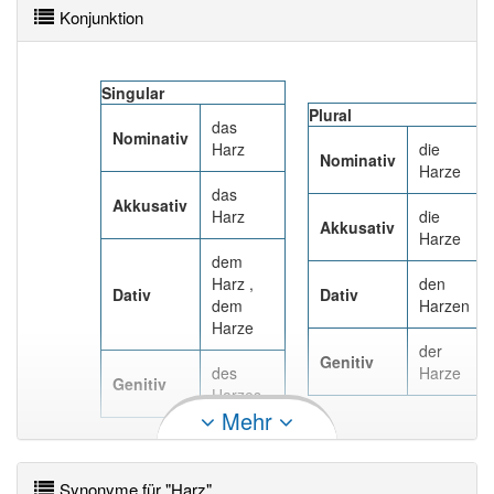
Konjunktion
Singular
Plural
das
Nominativ
Harz
die
Nominativ
Harze
das
Akkusativ
Harz
die
Akkusativ
Harze
dem
Harz ,
den
Dativ
Dativ
dem
Harzen
Harze
der
Genitiv
des
Harze
Genitiv
Harzes
Mehr
Singular
Synonyme für "Harz"