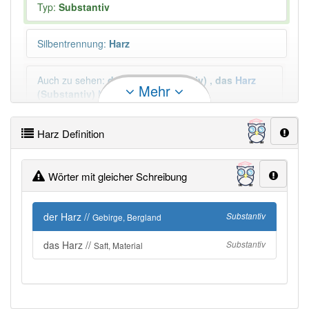
Typ:
Substantiv
Silbentrennung
:
Harz
Auch zu sehen
:
der
Harz
(Substantiv)
,
das
Harz
Mehr
(Substantiv)
Mehr
Plural
:
die Harze, —
Harz Definition
Wörter mit gleicher Schreibung
Duden geprüft:
Harz Duden
Harz Wiktionary
der Harz //
Substantiv
Gebirge, Bergland
das Harz //
Substantiv
Saft, Material
PowerIndex:
2
Häufigkeit: 4 von 10