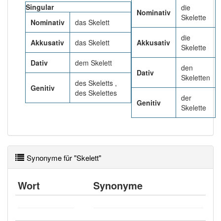
Singular
die
Nominativ
Skelette
Nominativ
das Skelett
84% unserer Spielapp-Nutzer haben den Artikel
korrekt erraten.
die
Akkusativ
das Skelett
Akkusativ
Skelette
Dativ
dem Skelett
den
Dativ
Skeletten
des Skeletts ,
Genitiv
des Skelettes
der
Genitiv
Skelette
Synonyme für "Skelett"
Wort
Synonyme