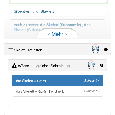
Silbentrennung
:
Ske•lett
Auch zu sehen
:
die
Skelett
(Substantiv)
,
das
Skelett
(Substantiv)
Mehr
Mehr
Plural
:
die Skelette
Skelett Definition
Duden geprüft:
Skelett Duden
Wörter mit gleicher Schreibung
Skelett Wiktionary
die Skelett //
Substantiv
Schrift
×
Das Wort Skelett ist eine Ausnahme.
das Skelett //
Substantiv
Gerüst, Konstruktion
Wörter, die mit "-
ett
" enden, haben fast immer
Artikel:
das
.