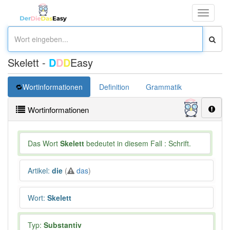
Toggle
navigati
Skelett -
D
D
D
Easy
Wortinformationen
Definition
Grammatik
Synonym
Wortinformationen
Das Wort
Skelett
bedeutet in diesem Fall : Schrift.
Artikel
:
die
(
das
)
Wort
:
Skelett
Typ:
Substantiv