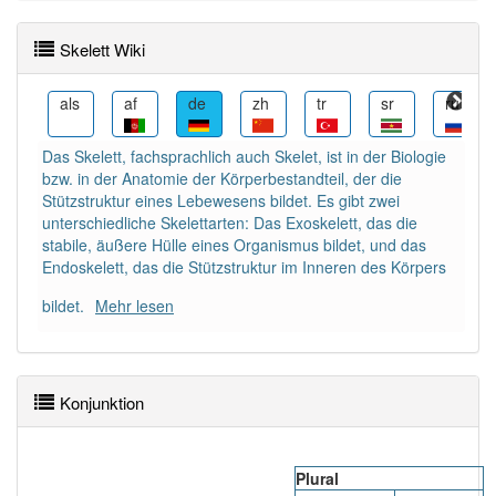
DER:
16
Ausnahmen
Beispiele
Skelett Wiki
DIE:
1
Ausnahmen
Beispiele
DAS:
336
an
als
af
de
zh
tr
sr
ru
Schimpfwort
:
Ja
Das Skelett, fachsprachlich auch Skelet, ist in der Biologie
bzw. in der Anatomie der Körperbestandteil, der die
Stützstruktur eines Lebewesens bildet. Es gibt zwei
PowerIndex:
2
unterschiedliche Skelettarten: Das Exoskelett, das die
stabile, äußere Hülle eines Organismus bildet, und das
Endoskelett, das die Stützstruktur im Inneren des Körpers
Häufigkeit: 4 von 10
bildet.
Mehr lesen
Wörter mit Endung
-skelett
: 1
Wörter mit Endung
-skelett
aber mit einem anderen
Konjunktion
Artikel: 5
Das Wort wird häufig verwendet im Bereich
Plural
Druckwesen