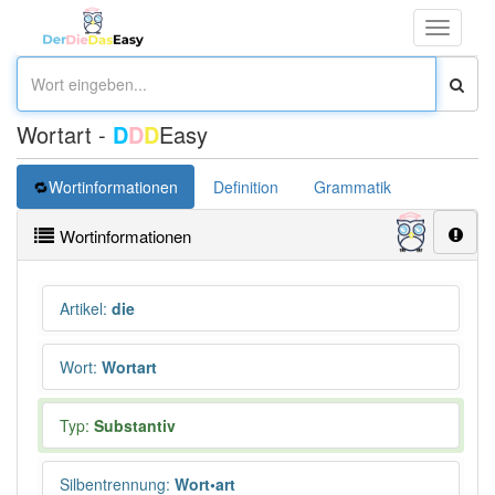
Toggle
navigati
Wortart -
D
D
D
Easy
Wortinformationen
Definition
Grammatik
Synonym
Wortinformationen
Artikel
:
die
Wort
:
Wortart
Typ:
Substantiv
Silbentrennung
:
Wort•art