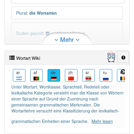
Plural
:
die Wortarten
Duden geprüft:
Wortart Duden
Mehr
Wortart Wiktionary
Wortart Wiki
PowerIndex:
9
ar
af
de
zh
sr
ru
ro
p
Häufigkeit: 4 von 10
Unter Wortart, Wortklasse, Sprachteil, Redeteil oder
lexikalische Kategorie versteht man die Klasse von Wörtern
Wörter mit Endung
-wortart
: 1
einer Sprache auf Grund der Zuordnung nach
gemeinsamen grammatischen Merkmalen. Die
Wortartlehre versucht eine Klassifizierung der lexikalisch-
Wörter mit Endung
-wortart
aber mit einem anderen
Artikel
die
: 0
grammatischen Einheiten einer Sprache.
Mehr lesen