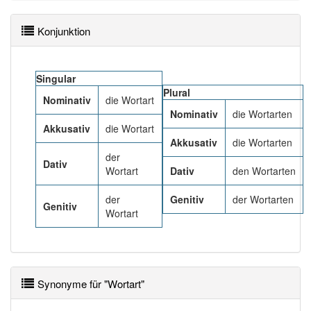
Das Wort wird häufig verwendet im Bereich
Sprachwissenschaft
Konjunktion
91% unserer Spielapp-Nutzer haben den Artikel
korrekt erraten.
Singular
Plural
Nominativ
die Wortart
Nominativ
die Wortarten
Akkusativ
die Wortart
Akkusativ
die Wortarten
der
Dativ
Wortart
Dativ
den Wortarten
der
Genitiv
der Wortarten
Genitiv
Wortart
Synonyme für "Wortart"