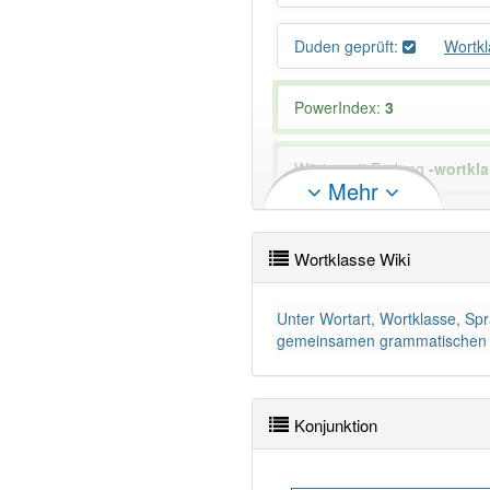
Duden geprüft:
Wortk
PowerIndex:
3
Wörter mit Endung
-wortkl
Mehr
81% unserer Spielapp-Nutzer
Wortklasse Wiki
Unter Wortart, Wortklasse, Sp
gemeinsamen grammatischen Mer
Konjunktion