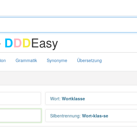
-
Easy
D
D
D
tion
Grammatik
Synonyme
Übersetzung
Wort
:
Wortklasse
Silbentrennung
:
Wort•klas•se