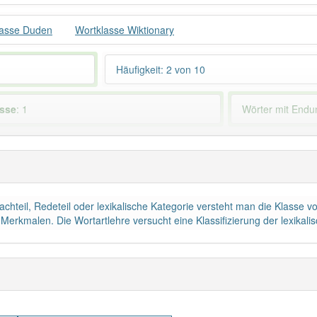
lasse Duden
Wortklasse Wiktionary
Häufigkeit: 2 von 10
asse
: 1
Wörter mit End
 haben den Artikel korrekt erraten.
rachteil, Redeteil oder lexikalische Kategorie versteht man die Klass
kmalen. Die Wortartlehre versucht eine Klassifizierung der lexikali