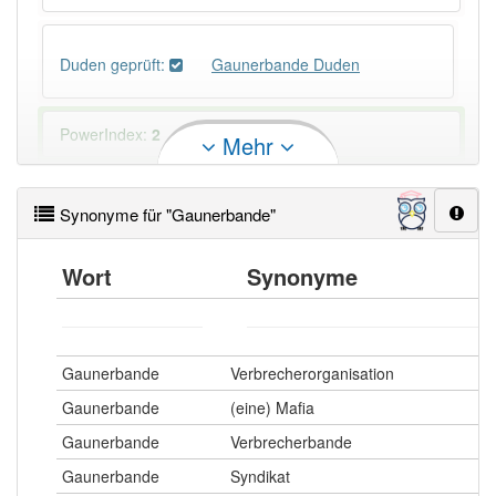
Duden geprüft:
Gaunerbande Duden
PowerIndex:
2
Mehr
Häufigkeit: 2 von 10
Synonyme für "Gaunerbande"
Wörter mit Endung
-gaunerbande
: 1
Wort
Synonyme
Wörter mit Endung
-gaunerbande
aber mit einem
anderen Artikel
die
: 0
Gaunerbande
Verbrecherorganisation
87% unserer Spielapp-Nutzer haben den Artikel
Gaunerbande
(eine) Mafia
korrekt erraten.
Gaunerbande
Verbrecherbande
Gaunerbande
Syndikat