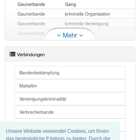
Gaunerbande
Gang
Gaunerbande
kriminelle Organisation
Gaunerbande
kriminelle Vereinigung
Gaunerbande
Bande
Mehr
Gaunerbande openthesaurus
Verbindungen
Bandenbekämpfung
Mafiafilm
Vereinigungskriminalität
Verbrecherbande
Syndikation
Unsere Website verwendet Cookies, um Ihnen
Gang
das bestmögliche Erlebnis zu bieten. Durch die