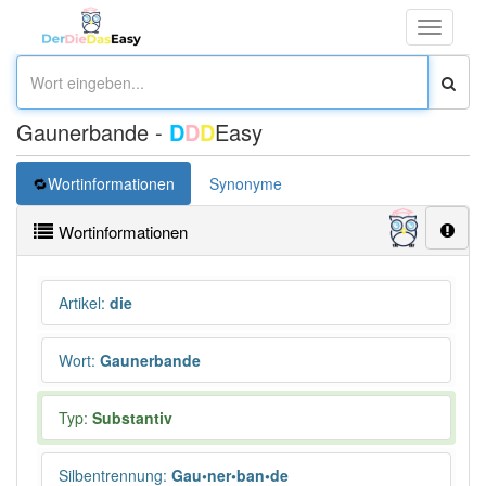
Toggle
navigati
Gaunerbande -
D
D
D
Easy
Wortinformationen
Synonyme
Wortinformationen
Artikel
:
die
Wort
:
Gaunerbande
Typ:
Substantiv
Silbentrennung
:
Gau•ner•ban•de