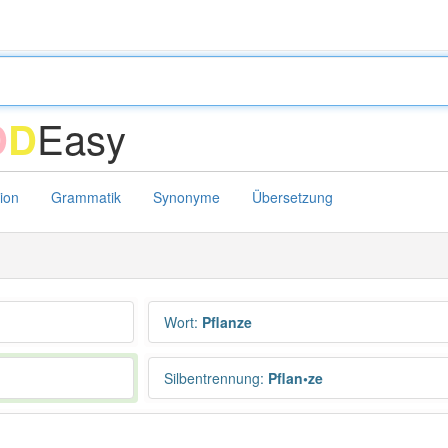
Easy
D
D
tion
Grammatik
Synonyme
Übersetzung
Wort
:
Pflanze
Silbentrennung
:
Pflan•ze