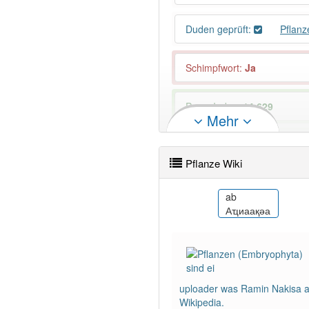
Duden geprüft:
Pflan
Schimpfwort
:
Ja
PowerIndex:
14 629
Mehr
Wörter mit Endung
-pflanze
Pflanze Wiki
83% unserer Spielapp-Nutzer
ace
ab
Peunula
Аҵиаақәа
uploader was Ramin Nakisa a
Wikipedia.