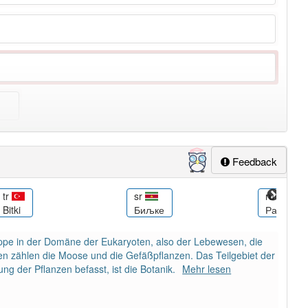
ung
-pflanze
aber mit einem anderen Artikel
die
: 0
Feedback
sr
ru
Биљке
Растения
pe in der Domäne der Eukaryoten, also der Lebewesen, die
en zählen die Moose und die Gefäßpflanzen. Das Teilgebiet der
ung der Pflanzen befasst, ist die Botanik.
Mehr lesen