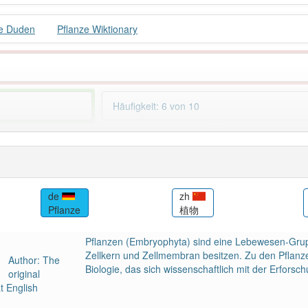
ze Duden
Pflanze Wiktionary
Häufigkeit: 6 von 10
: 106
Wörter mit End
 haben den Artikel korrekt erraten.
de
zh
tr
Pflanze
植物
Bitki
Pflanzen (Embryophyta) sind eine Lebewesen-Grup
Zellkern und Zellmembran besitzen. Zu den Pflanz
Author: The
Biologie, das sich wissenschaftlich mit der Erforsch
original
t English