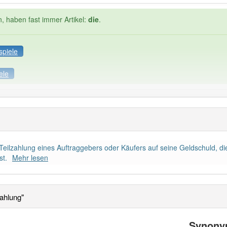
n, haben fast immer Artikel:
die
.
spiele
ele
gzahlung
Häufigkeit: 4 von 10
 Teilzahlung eines Auftraggebers oder Käufers auf seine Geldschuld, d
agszahlung
: 1
Wörter mit End
st.
Mehr lesen
die
: 0
 haben den Artikel korrekt erraten.
ahlung"
Synony