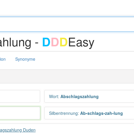
ahlung -
Easy
D
D
D
tion
Synonyme
Wort
:
Abschlagszahlung
Silbentrennung
:
Ab•schlags•zah•lung
lagszahlung Duden