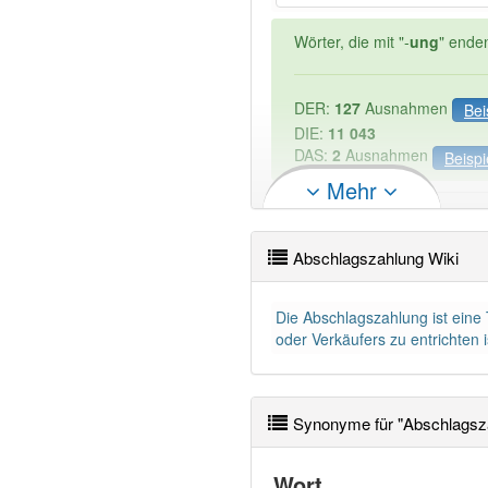
Wörter, die mit "-
ung
" ende
DER:
127
Ausnahmen
Bei
DIE:
11 043
DAS:
2
Ausnahmen
Beispi
Mehr
Wortversion
:
BGB Abschla
Abschlagszahlung Wiki
PowerIndex:
5
Die Abschlagszahlung ist eine
Wörter mit Endung
-abschl
oder Verkäufers zu entrichten i
95% unserer Spielapp-Nutzer
Synonyme für "Abschlagsz
Wort