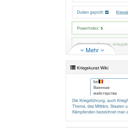
Duden geprüft:
Krieg
PowerIndex:
5
Wörter mit Endung
-kriegs
Mehr
Das Wort wird häufig verwe
Kriegskunst Wiki
fa
be
هنر نظامی
o
Ваеннае
майстэрства
Die Kriegsführung, auch Kriegf
Thema, das Militärs, Staaten 
Kämpfenden bezeichnet man a