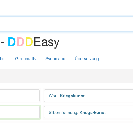
 -
Easy
D
D
D
tion
Grammatik
Synonyme
Übersetzung
Wort
:
Kriegskunst
Silbentrennung
:
Kriegs•kunst