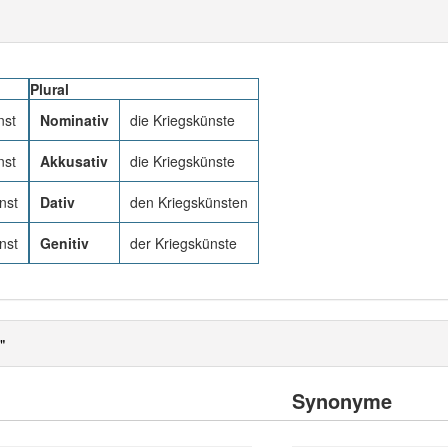
Plural
nst
Nominativ
die Kriegskünste
nst
Akkusativ
die Kriegskünste
nst
Dativ
den Kriegskünsten
nst
Genitiv
der Kriegskünste
"
Synonyme