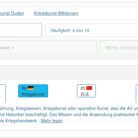
skunst Duden
Kriegskunst Wiktionary
Häufigkeit: 4 von 10
kunst
: 1
Wörter mit End
ndet im Bereich
gehoben veraltend
87% unserer Spie
de
zh
Kriegskunst
兵法
ührung, Kriegswesen, Kriegskunst oder operative Kunst, also die Art un
und Historiker beschäftigt. Das Wissen und die Anwendung praktischer
ls Kriegshandwerk.
Mehr lesen