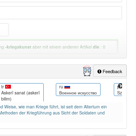
ung
-kriegskunst
aber mit einem anderen Artikel
die
: 0
lapp-Nutzer haben den Artikel korrekt erraten.
Feedback
tr
ru
pl
Askerî sanat (askerî
Военное искусство
Sztuka w
bilim)
d Weise, wie man Kriege führt, ist seit dem Altertum ein
 Methoden der Kriegführung aus Sicht der Soldaten und