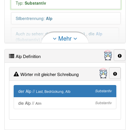
Typ:
Substantiv
Silbentrennung
:
Alp
Auch zu sehen
:
der
Alp
(Substantiv)
,
die
Alp
Mehr
(Substantiv)
Mehr
Plural
:
die Alpe, die Alpen
Alp Definition
Wörter mit gleicher Schreibung
Duden geprüft:
Alp Duden
Alp Wiktionary
der Alp //
Substantiv
Last, Bedrückung, Alb
PowerIndex:
2
die Alp //
Substantiv
Alm
Häufigkeit: 2 von 10
Wörter mit Endung
-alp
: 4