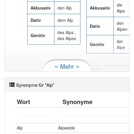
die
Akkusativ
den Alp
Akkusativ
Alpe
Dativ
dem Alp
den
Dativ
Alpen
des Alps ,
Genitiv
des Alpes
der
Genitiv
Alpe
Mehr
Plural
Singular
die
Nominativ
Alpe
Synonyme für "Alp"
Nominativ
der Alp
die
Akkusativ
den Alp
Akkusativ
Wort
Synonyme
Alpe
Dativ
dem Alp
den
Dativ
Alpen
des Alps ,
Genitiv
Alp
Alpweide
des Alpes
der