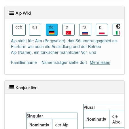
Wörter mit Endung
-alp
aber mit einem anderen
Alp Wiki
Artikel: 1
cs
ceb
als
de
tr
ru
pl
it
94% unserer Spielapp-Nutzer haben den Artikel
korrekt erraten.
Alp steht für: Alm (Bergweide), das Sömmerungsgebiet als
Flurform wie auch die Ansiedlung und der Betrieb
Alp (Name), ein türkischer männlicher Vor- und
Familienname – Namensträger siehe dort
Mehr lesen
Konjunktion
Plural
Singular
die
Nominativ
Alpe
Nominativ
der Alp