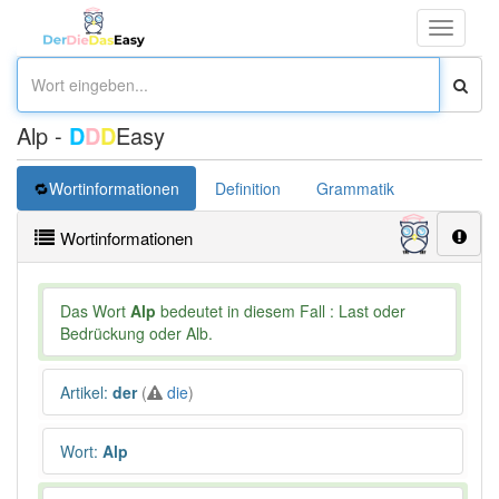
Toggle
navigati
Alp -
D
D
D
Easy
Wortinformationen
Definition
Grammatik
Synonym
Wortinformationen
Das Wort
Alp
bedeutet in diesem Fall : Last oder
Bedrückung oder Alb.
Artikel
:
der
(
die
)
Wort
:
Alp