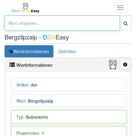
Toggle
navigati
Bergzilpzalp -
D
D
D
Easy
Wortinformationen
Definition
Wortinformationen
Artikel
:
der
Wort
:
Bergzilpzalp
Typ:
Substantiv
PowerIndex:
1