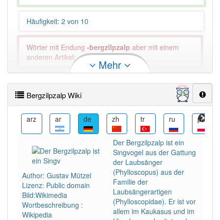
Häufigkeit: 2 von 10
Wörter mit Endung
-bergzilpzalp
aber mit einem
anderen Artikel: -1
Mehr
88% unserer Spielapp-Nutzer haben den Artikel
korrekt erraten.
Bergzilpzalp Wiki
ca
arz
ar
de
zh
tr
ru
pl
Der Bergzilpzalp ist ein
Singvogel aus der Gattung
der Laubsänger
(Phylloscopus) aus der
Author: Gustav Mützel
Familie der
Lizenz: Public domain
Laubsängerartigen
Bild:Wikimedia
(Phylloscopidae). Er ist vor
Wortbeschreibung :
allem im Kaukasus und im
Wikipedia