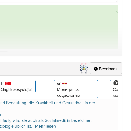
×
Feedback
ung
-medizinsoziologie
aber mit einem anderen Artikel
tr
sr
ru
Sağlık sosyolojisi
Медицинска
Социоло
социологија
медицин
le und Bedeutung, die Krankheit und Gesundheit in der
n.
 häufig wird sie auch als Sozialmedizin bezeichnet.
ologie üblich ist.
Mehr lesen