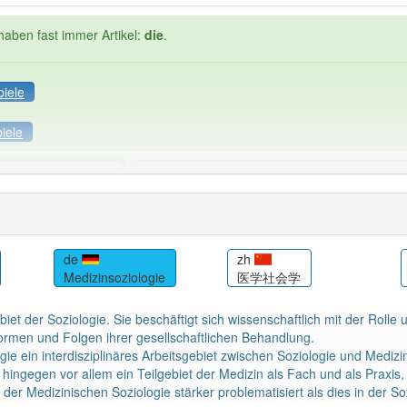
haben fast immer Artikel:
die
.
piele
iele
Häufigkeit: 2 von 10
nsoziologie
: 1
Wörter mit End
die
: 0
de
zh
Medizinsoziologie
医学社会学
 haben den Artikel korrekt erraten.
ebiet der Soziologie. Sie beschäftigt sich wissenschaftlich mit der Rol
rmen und Folgen ihrer gesellschaftlichen Behandlung.
ogie ein interdisziplinäres Arbeitsgebiet zwischen Soziologie und Medizi
 hingegen vor allem ein Teilgebiet der Medizin als Fach und als Praxis,
der Medizinischen Soziologie stärker problematisiert als dies in der Sozi