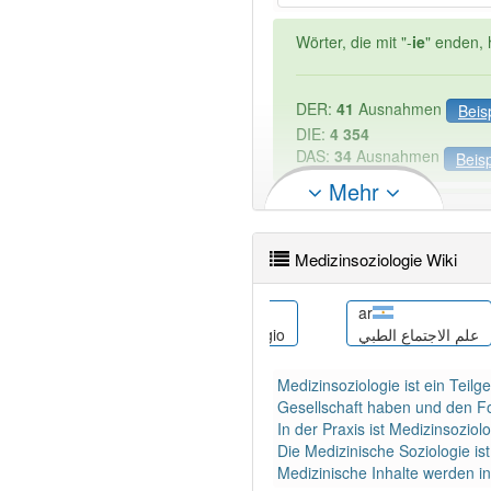
Wörter, die mit "-
ie
" enden, 
DER:
41
Ausnahmen
Beis
DIE:
4 354
DAS:
34
Ausnahmen
Beisp
Mehr
PowerIndex:
2
Medizinsoziologie Wiki
Wörter mit Endung
-medizi
eo
ar
جامعه‌شناس
Medicina sociologio
علم الاجتماع الطبي
97% unserer Spielapp-Nutzer
Medizinsoziologie ist ein Teilg
Gesellschaft haben und den Fo
In der Praxis ist Medizinsoziol
Die Medizinische Soziologie ist
Medizinische Inhalte werden in 