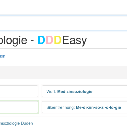
ologie -
Easy
D
D
D
tion
Wort
:
Medizinsoziologie
Silbentrennung
:
Me•di•zin•so•zi•o•lo•gie
nsoziologie Duden