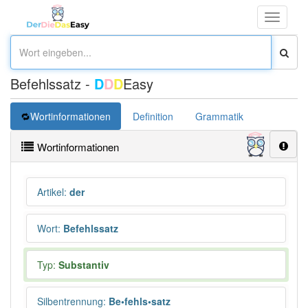
Toggle
navigati
Befehlssatz -
D
D
D
Easy
Wortinformationen
Definition
Grammatik
Synonym
Wortinformationen
Artikel
:
der
Wort
:
Befehlssatz
Typ:
Substantiv
Silbentrennung
:
Be•fehls•satz