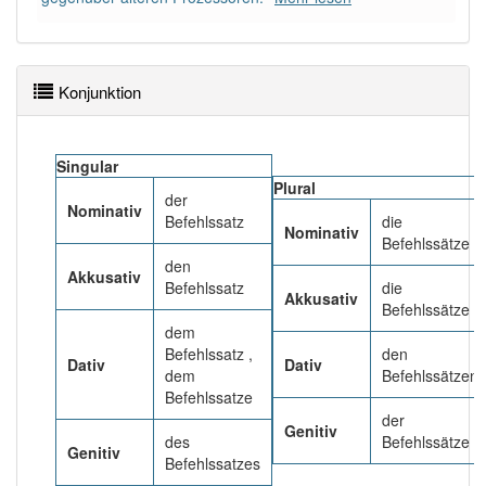
Das Wort wird häufig verwendet im Bereich
Sprachwissenschaft
82% unserer Spielapp-Nutzer haben den Artikel
Konjunktion
korrekt erraten.
Singular
Plural
der
Nominativ
Befehlssatz
die
Nominativ
Befehlssätze
den
Akkusativ
Befehlssatz
die
Akkusativ
Befehlssätze
dem
Befehlssatz ,
den
Dativ
Dativ
dem
Befehlssätzen
Befehlssatze
der
Genitiv
des
Befehlssätze
Genitiv
Befehlssatzes