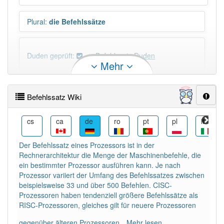
Plural
:
die Befehlssätze
Duden geprüft:
Befehlssatz Duden
Mehr
Befehlssatz Wiktionary
Befehlssatz Wiki
PowerIndex:
17
da
cs
ca
de
ro
pt
pl
it
Häufigkeit: 4 von 10
Der Befehlssatz eines Prozessors ist in der
Rechnerarchitektur die Menge der Maschinenbefehle, die
Wörter mit Endung
-befehlssatz
: 1
ein bestimmter Prozessor ausführen kann. Je nach
Prozessor variiert der Umfang des Befehlssatzes zwischen
beispielsweise 33 und über 500 Befehlen. CISC-
Wörter mit Endung
-befehlssatz
aber mit einem
Prozessoren haben tendenziell größere Befehlssätze als
anderen Artikel
der
: 0
RISC-Prozessoren, gleiches gilt für neuere Prozessoren
gegenüber älteren Prozessoren.
Mehr lesen