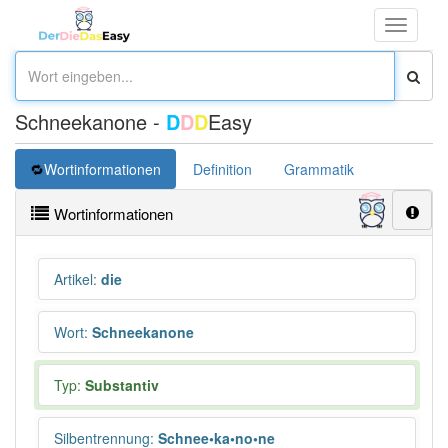
Toggle
navigati
Schneekanone -
D
D
D
Easy
Wortinformationen
Definition
Grammatik
Synonym
Wortinformationen
Artikel
:
die
Wort
:
Schneekanone
Typ:
Substantiv
Silbentrennung
:
Schnee•ka•no•ne