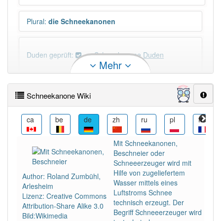
Plural
:
die Schneekanonen
Duden geprüft:
Schneekanone Duden
Mehr
Schneekanone Wiktionary
Schneekanone Wiki
PowerIndex:
3
cs
ca
be
de
zh
ru
pl
fr
Häufigkeit: 4 von 10
Mit Schneekanonen,
Beschneier oder
Wörter mit Endung
-schneekanone
: 1
Schneeerzeuger wird mit
Hilfe von zugeliefertem
Author: Roland Zumbühl,
Wasser mittels eines
Arlesheim
Wörter mit Endung
-schneekanone
aber mit einem
Luftstroms Schnee
Lizenz: Creative Commons
anderen Artikel
die
: 0
technisch erzeugt. Der
Attribution-Share Alike 3.0
Begriff Schneeerzeuger wird
Bild:Wikimedia