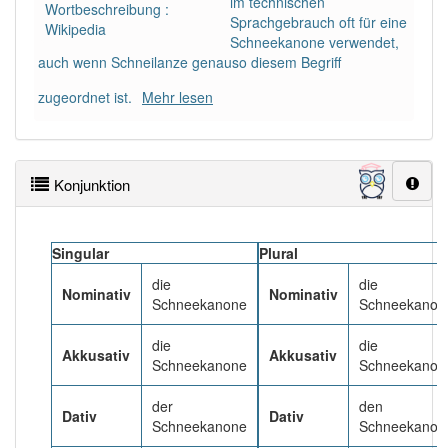
im technischen
99% unserer Spielapp-Nutzer haben den Artikel
Wortbeschreibung :
Sprachgebrauch oft für eine
korrekt erraten.
Wikipedia
Schneekanone verwendet,
auch wenn Schneilanze genauso diesem Begriff
zugeordnet ist.
Mehr lesen
Konjunktion
Singular
Plural
die
die
Nominativ
Nominativ
Schneekanone
Schneekanon
die
die
Akkusativ
Akkusativ
Schneekanone
Schneekanon
der
den
Dativ
Dativ
Schneekanone
Schneekanon