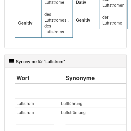
90% unserer Spielapp-Nutzer haben den Artikel
Luftstrome
Dativ
Luftströmen
korrekt erraten.
des
der
Luftstromes ,
Genitiv
Genitiv
Luftströme
des
Luftstroms
Synonyme für "Luftstrom"
Wort
Synonyme
Luftstrom
Luftführung
Luftstrom
Luftströmung