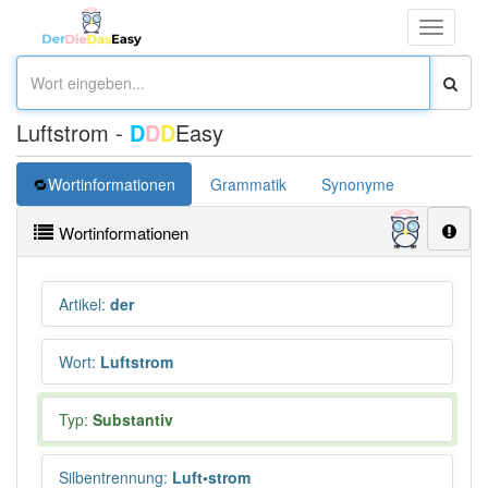
Toggle
navigati
Luftstrom -
D
D
D
Easy
Wortinformationen
Grammatik
Synonyme
Überset
Wortinformationen
Artikel
:
der
Wort
:
Luftstrom
Typ:
Substantiv
Silbentrennung
:
Luft•strom