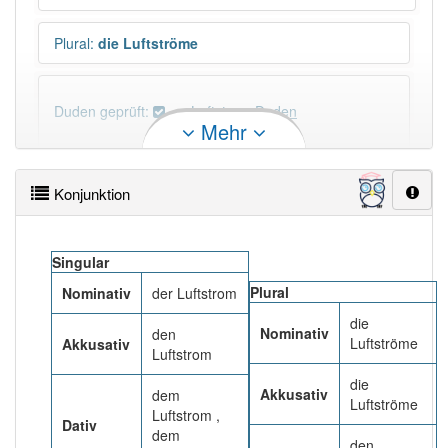
Plural
:
die Luftströme
Duden geprüft:
Luftstrom Duden
Mehr
Luftstrom Wiktionary
Konjunktion
PowerIndex:
7
Singular
Häufigkeit: 4 von 10
Plural
Nominativ
der Luftstrom
die
Wörter mit Endung
-luftstrom
: 1
Nominativ
den
Luftströme
Akkusativ
Luftstrom
Wörter mit Endung
-luftstrom
aber mit einem
die
Akkusativ
dem
anderen Artikel
der
: 0
Luftströme
Luftstrom ,
Dativ
dem
den