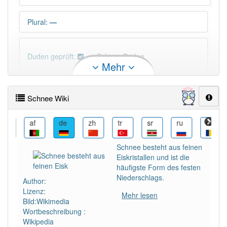
Plural
:
—
Duden geprüft:
Schnee Duden
Mehr
Schnee Wiktionary
Schnee Wiki
PowerIndex:
343
als
af
de
zh
tr
sr
ru
ro
Häufigkeit: 6 von 10
Schnee besteht aus feinen
Eiskristallen und ist die
Wörter mit Endung
-schnee
: 19
häufigste Form des festen
Niederschlags.
Author:
Lizenz:
Wörter mit Endung
-schnee
aber mit einem anderen
Mehr lesen
Bild:Wikimedia
Artikel
der
: 0
Wortbeschreibung :
Wikipedia