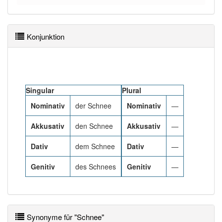
99% unserer Spielapp-Nutzer haben den Artikel
korrekt erraten.
Konjunktion
Singular
Plural
Nominativ
der Schnee
Nominativ
—
Akkusativ
den Schnee
Akkusativ
—
Dativ
dem Schnee
Dativ
—
Genitiv
des Schnees
Genitiv
—
Synonyme für "Schnee"