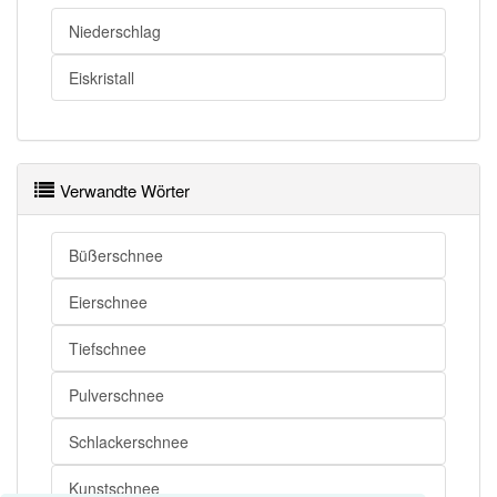
Schnee
(das) Weiß
Niederschlag
Schnee
Schneedecke
Eiskristall
Schnee
weiße Pracht
Schnee openthesaurus
Verwandte Wörter
Büßerschnee
Eierschnee
Tiefschnee
Pulverschnee
Schlackerschnee
Kunstschnee