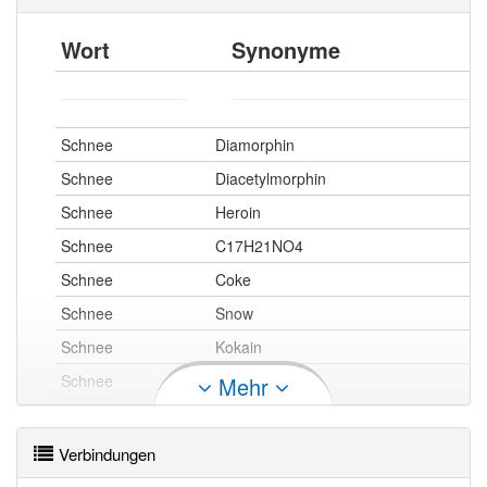
Wort
Synonyme
Schnee
Diamorphin
Schnee
Diacetylmorphin
Schnee
Heroin
Schnee
C17H21NO4
Schnee
Coke
Schnee
Snow
Schnee
Kokain
Schnee
Koks
Mehr
Schnee
Nose Candy
Verbindungen