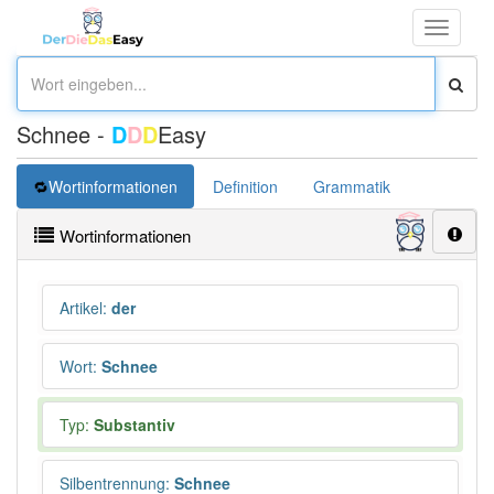
Toggle
navigati
Schnee -
D
D
D
Easy
Wortinformationen
Definition
Grammatik
Synonym
Wortinformationen
Artikel
:
der
Wort
:
Schnee
Typ:
Substantiv
Silbentrennung
:
Schnee