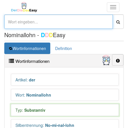
Toggle
navigati
Nominallohn -
D
D
D
Easy
Wortinformationen
Definition
Wortinformationen
Artikel
:
der
Wort
:
Nominallohn
Typ:
Substantiv
Silbentrennung
:
No•mi•nal•lohn