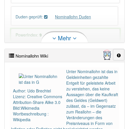
Duden geprüft:
Nominallohn Duden
PowerIndex:
9
Mehr
Häufigkeit: 4 von 10
Nominallohn Wiki
Wörter mit Endung
-nominallohn
: 1
Unter Nominallohn ist das in
Geldeinheiten gezahlte
Wörter mit Endung
-nominallohn
aber mit einem
Entgelt für geleistete Arbeit
anderen Artikel
der
: 0
zu verstehen, das keine
Author: Udo Brechtel
Aussagen über die Kaufkraft
Lizenz: Creative Commons
des Geldes (Geldwert)
Das Wort wird häufig verwendet im Bereich
Attribution-Share Alike 3.0
zulässt, da – im Gegensatz
Wirtschaft
Bild:Wikimedia
zum Reallohn – die
Wortbeschreibung :
Veränderungen des
Wikipedia
91% unserer Spielapp-Nutzer haben den Artikel
Preisniveaus in Form von
korrekt erraten.