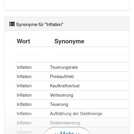
Synonyme für "Inflation"
Wort
Synonyme
Inflation
Teuerungsrate
Inflation
Preisauftrieb
Inflation
Kaufkraftverlust
Inflation
Verteuerung
Inflation
Teuerung
Inflation
Aufblähung der Geldmenge
Inflation
Geldentwertung
Inflation
Preisanstieg
Mehr