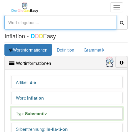
Toggle
navigati
Inflation -
D
D
D
Easy
Wortinformationen
Definition
Grammatik
Synonym
Wortinformationen
Artikel
:
die
Wort
:
Inflation
Typ:
Substantiv
Silbentrennung
:
In•fla•ti•on