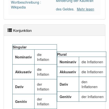
Minderung der Kaufkraft
Wortbeschreibung :
Wikipedia
des Geldes.
Mehr lesen
Häufigkeit: 6 von 10
Wörter mit Endung
-inflation
: 2
Konjunktion
Wörter mit Endung
-inflation
aber mit einem
anderen Artikel
die
: 0
Singular
83% unserer Spielapp-Nutzer haben den Artikel
Plural
die
Nominativ
korrekt erraten.
Inflation
Nominativ
die Inflationen
die
Akkusativ
Akkusativ
die Inflationen
Inflation
den
der
Dativ
Dativ
Inflationen
Inflation
Genitiv
der Inflationen
der
Genitiv
Inflation