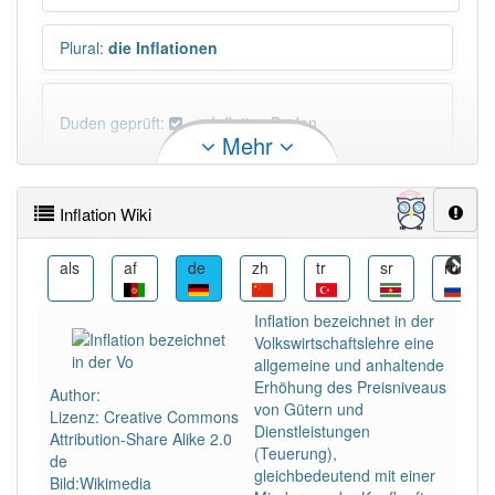
Plural
:
die Inflationen
Duden geprüft:
Inflation Duden
Mehr
Inflation Wiktionary
Inflation Wiki
×
Wörter, die mit "-
ion
" enden, haben fast immer
Artikel:
die
.
ar
als
af
de
zh
tr
sr
ru
Inflation bezeichnet in der
DER:
21
Ausnahmen
Volkswirtschaftslehre eine
Beispiele
allgemeine und anhaltende
DIE:
2 809
Erhöhung des Preisniveaus
Author:
von Gütern und
DAS:
114
Ausnahmen
Lizenz: Creative Commons
Beispiele
Dienstleistungen
Attribution-Share Alike 2.0
(Teuerung),
de
gleichbedeutend mit einer
Bild:Wikimedia
PowerIndex:
61