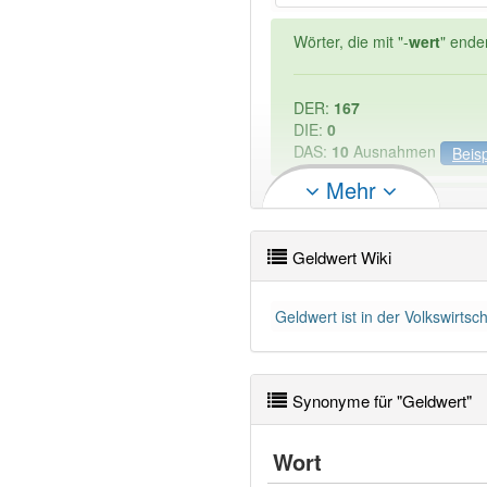
Wörter, die mit "-
wert
" ende
DER:
167
DIE:
0
DAS:
10
Ausnahmen
Beisp
Mehr
PowerIndex:
13
Geldwert Wiki
Wörter mit Endung
-geldwe
Geldwert ist in der Volkswirts
84% unserer Spielapp-Nutzer
Synonyme für "Geldwert"
Wort