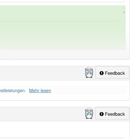
×
Feedback
ung
-geldwert
aber mit einem anderen Artikel
der
: 0
nstleistungen.
Mehr lesen
Feedback