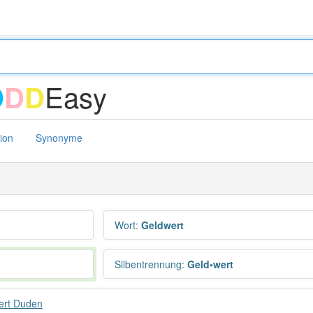
Easy
D
D
D
tion
Synonyme
Wort
:
Geldwert
Silbentrennung
:
Geld•wert
ert Duden