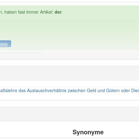
n, haben fast immer Artikel:
der
.
iele
Häufigkeit: 4 von 10
rt
: 1
Wörter mit End
chaftslehre das Austauschverhältnis zwischen Geld und Gütern oder Die
 haben den Artikel korrekt erraten.
Synonyme