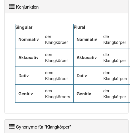
91% unserer Spielapp-Nutzer haben den Artikel
Konjunktion
korrekt erraten.
Singular
Plural
der
die
Nominativ
Nominativ
Klangkörper
Klangkörper
den
die
Akkusativ
Akkusativ
Klangkörper
Klangkörper
dem
den
Dativ
Dativ
Klangkörper
Klangkörpern
des
der
Genitiv
Genitiv
Klangkörpers
Klangkörper
Synonyme für "Klangkörper"