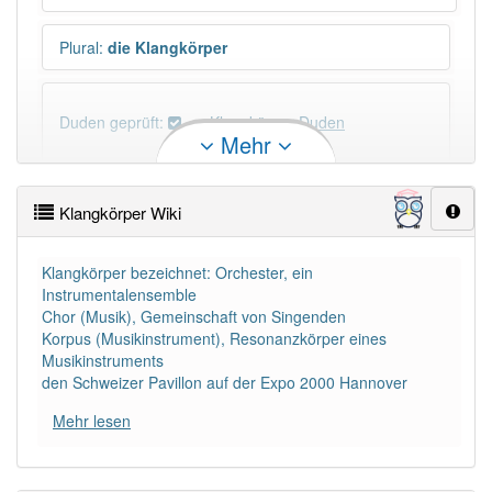
Plural
:
die Klangkörper
Duden geprüft:
Klangkörper Duden
Mehr
Klangkörper Wiktionary
Klangkörper Wiki
PowerIndex:
5
Klangkörper bezeichnet: Orchester, ein
Instrumentalensemble
Häufigkeit: 4 von 10
Chor (Musik), Gemeinschaft von Singenden
Korpus (Musikinstrument), Resonanzkörper eines
Wörter mit Endung
-klangkörper
: 1
Musikinstruments
den Schweizer Pavillon auf der Expo 2000 Hannover
Wörter mit Endung
-klangkörper
aber mit einem
Mehr lesen
anderen Artikel
der
: 0