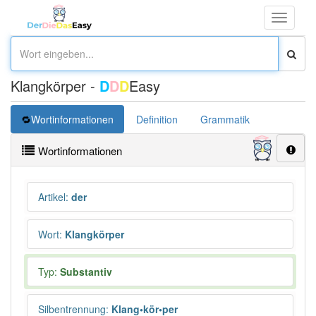
Toggle
navigati
Klangkörper -
D
D
D
Easy
Wortinformationen
Definition
Grammatik
Synonym
Wortinformationen
Artikel
:
der
Wort
:
Klangkörper
Typ:
Substantiv
Silbentrennung
:
Klang•kör•per