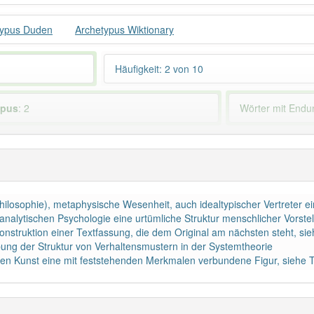
typus Duden
Archetypus Wiktionary
Häufigkeit: 2 von 10
ypus
: 2
Wörter mit End
 haben den Artikel korrekt erraten.
Philosophie), metaphysische Wesenheit, auch idealtypischer Vertreter e
r analytischen Psychologie eine urtümliche Struktur menschlicher Vors
konstruktion einer Textfassung, die dem Original am nächsten steht, sie
ung der Struktur von Verhaltensmustern in der Systemtheorie
nden Kunst eine mit feststehenden Merkmalen verbundene Figur, siehe T