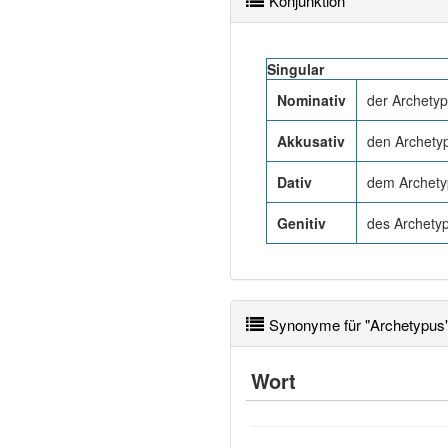
Konjunktion
Singular
Nominativ
der Archety
Akkusativ
den Archety
Dativ
dem Archety
Genitiv
des Archety
Synonyme für "Archetypus
Wort