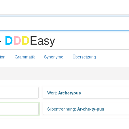
-
Easy
D
D
D
tion
Grammatik
Synonyme
Übersetzung
Wort
:
Archetypus
Silbentrennung
:
Ar•che•ty•pus