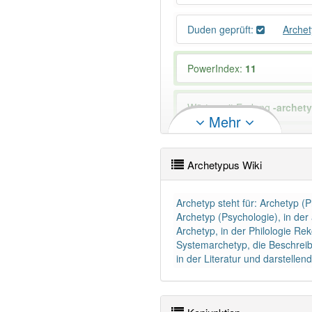
Duden geprüft:
Arche
PowerIndex:
11
Wörter mit Endung
-archet
Mehr
83% unserer Spielapp-Nutzer
Archetypus Wiki
Archetyp steht für: Archetyp (
Archetyp (Psychologie), in de
Archetyp, in der Philologie Re
Systemarchetyp, die Beschreib
in der Literatur und darstelle