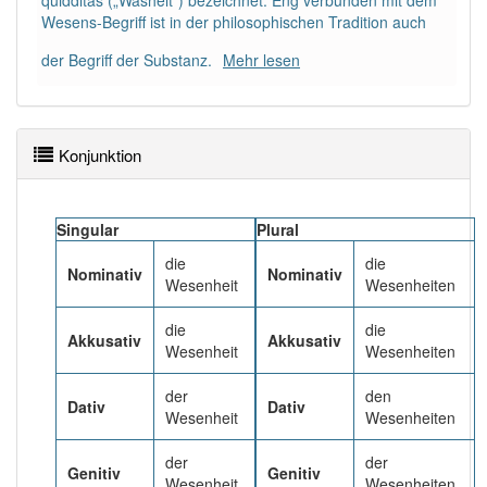
quidditas („Washeit“) bezeichnet. Eng verbunden mit dem
Häufigkeit: 4 von 10
Wesens-Begriff ist in der philosophischen Tradition auch
der Begriff der Substanz.
Mehr lesen
Wörter mit Endung
-wesenheit
: 4
Wörter mit Endung
-wesenheit
aber mit einem
anderen Artikel
Konjunktion
die
: 0
Das Wort wird häufig verwendet im Bereich
Singular
Plural
gehoben
die
die
Nominativ
Nominativ
Wesenheit
Wesenheiten
98% unserer Spielapp-Nutzer haben den Artikel
korrekt erraten.
die
die
Akkusativ
Akkusativ
Wesenheit
Wesenheiten
der
den
Dativ
Dativ
Wesenheit
Wesenheiten
der
der
Genitiv
Genitiv
Wesenheit
Wesenheiten