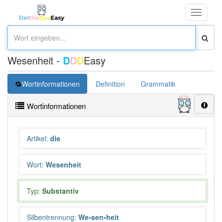
Toggle
navigati
Wesenheit -
D
D
D
Easy
Wortinformationen
Definition
Grammatik
Synonym
Wortinformationen
Artikel
:
die
Wort
:
Wesenheit
Typ:
Substantiv
Silbentrennung
:
We•sen•heit