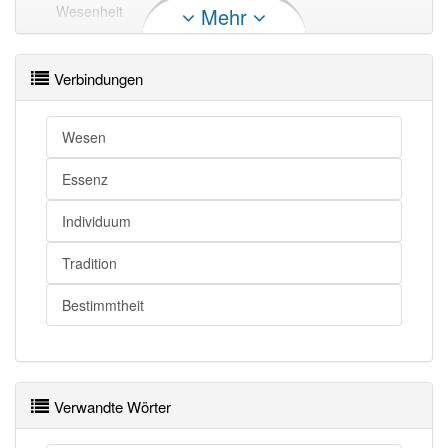
Wesenheit
Eigenart
Mehr
Wesenheit
Veranlagung
Wesenheit
Charakter
Verbindungen
Wesenheit
Temperament
Wesenheit
Wesensart
Wesen
Wesenheit
Gemüt
Essenz
Wesenheit
Naturell
Individuum
Wesenheit openthesaurus
Tradition
Bestimmtheit
Verwandte Wörter