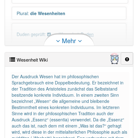
Plural
:
die Wesenheiten
Duden geprüft:
Wesenheit Duden
Mehr
Wesenheit Wiktionary
Wesenheit Wiki
×
Wörter, die mit "-
heit
" enden, haben fast immer
Artikel:
die
.
Der Ausdruck Wesen hat im philosophischen
Sprachgebrauch eine Doppelbedeutung. Er bezeichnet in
der Tradition des Aristoteles zunächst das Selbststand
DER:
0
besitzende konkrete Individuum. In einem zweiten Sinn
DIE:
1 042
bezeichnet „Wesen“ die allgemeine und bleibende
DAS:
8
Ausnahmen
Bestimmtheit eines konkreten Individuums. Im letzteren
Beispiele
Sinne wird in der philosophischen Tradition auch der
Ausdruck „Essenz“ (essentia) verwendet. Da die „Essenz“
auch das ist, nach dem mit einem „Was ist das?“ gefragt
PowerIndex:
33
wird, wird diese in der mittelalterlichen Philosophie auch als