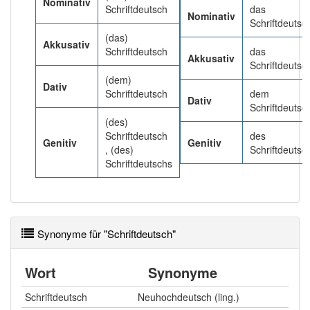
Nominativ
Schriftdeutsch
das
Nominativ
Schriftdeutsc
(das)
Akkusativ
Schriftdeutsch
das
Akkusativ
Schriftdeutsc
(dem)
Dativ
Schriftdeutsch
dem
Dativ
Schriftdeutsc
(des)
Schriftdeutsch
des
Genitiv
Genitiv
, (des)
Schriftdeutsc
Schriftdeutschs
Synonyme für "Schriftdeutsch"
Wort
Synonyme
Schriftdeutsch
Neuhochdeutsch (ling.)