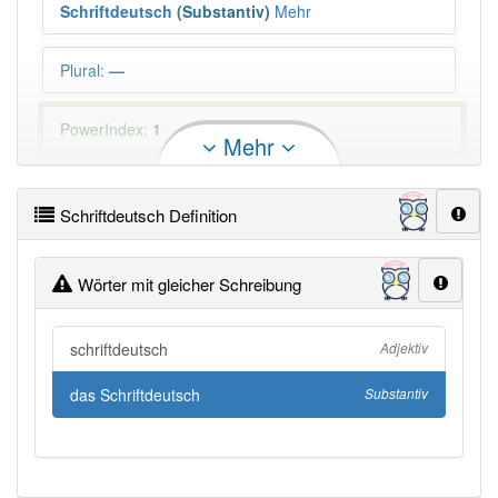
Schriftdeutsch
(Substantiv)
Mehr
Plural
:
—
PowerIndex:
1
Mehr
Häufigkeit: 2 von 10
Schriftdeutsch Definition
Wörter mit Endung
-schriftdeutsch
aber mit einem
anderen Artikel: -1
Wörter mit gleicher Schreibung
88% unserer Spielapp-Nutzer haben den Artikel
schriftdeutsch
korrekt erraten.
Adjektiv
das Schriftdeutsch
Substantiv