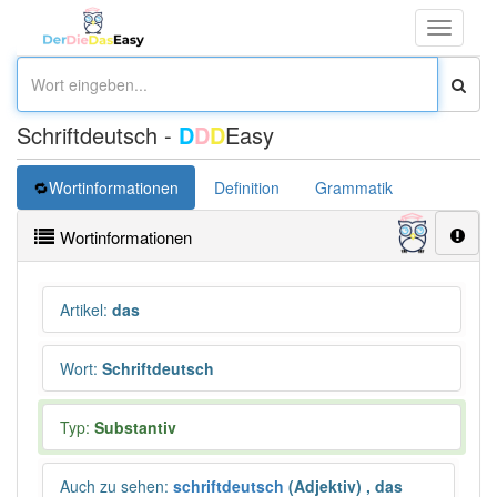
Toggle
navigati
Schriftdeutsch -
D
D
D
Easy
Wortinformationen
Definition
Grammatik
Synonym
Wortinformationen
Artikel
:
das
Wort
:
Schriftdeutsch
Typ:
Substantiv
Auch zu sehen
:
schriftdeutsch
(Adjektiv)
,
das