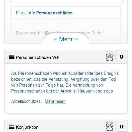
Plural
:
die Personenschäden
Duden geprüft:
Personenschaden Duden
Mehr
Personenschaden Wiktionary
Personenschaden Wiki
PowerIndex:
17
Als Personenschaden wird ein schadenstiftendes Ereignis
bezeichnet, das die Verletzung, Vergiftung oder den Tod
Häufigkeit: 4 von 10
von Personen zur Folge hat. Die Vermeidung von
Personenschäden bei der Arbeit ist Hauptanliegen des
Wörter mit Endung
-personenschaden
: 1
Arbeitsschutzes.
Mehr lesen
Wörter mit Endung
-personenschaden
aber mit
einem anderen Artikel
der
: 0
Konjunktion