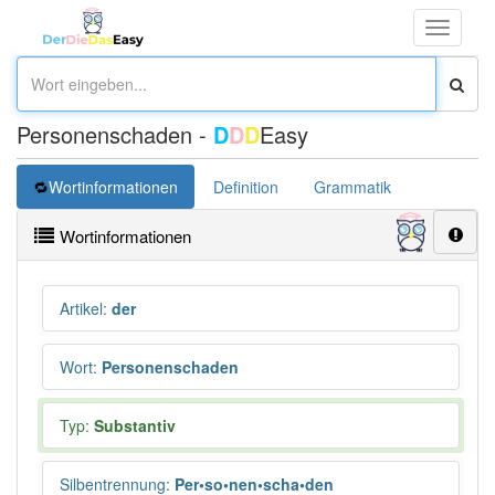
Toggle
navigati
Personenschaden -
D
D
D
Easy
Wortinformationen
Definition
Grammatik
Übersetz
Wortinformationen
Artikel
:
der
Wort
:
Personenschaden
Typ:
Substantiv
Silbentrennung
:
Per•so•nen•scha•den