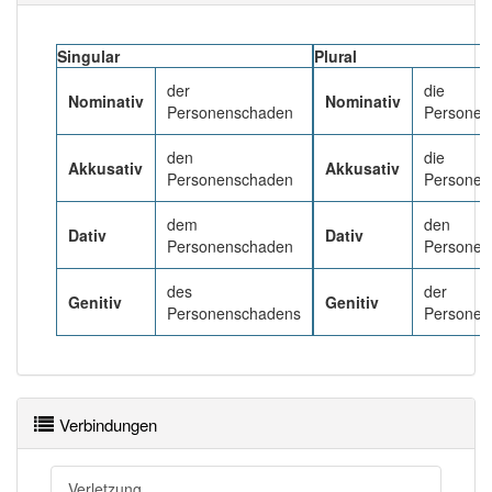
Das Wort wird häufig verwendet im Bereich
Versicherungswesen
Rechtssprache
Singular
Plural
89% unserer Spielapp-Nutzer haben den Artikel
der
die
Nominativ
Nominativ
korrekt erraten.
Personenschaden
Personen
den
die
Akkusativ
Akkusativ
Personenschaden
Personen
dem
den
Dativ
Dativ
Personenschaden
Personen
des
der
Genitiv
Genitiv
Personenschadens
Personen
Verbindungen
Verletzung