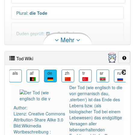
Plural
:
die Tode
Duden geprüft:
Tod Duden
Mehr
Tod Wiktionary
Tod Wiki
PowerIndex:
3 649
als
af
de
zh
tr
sr
ru
ro
Häufigkeit: 8 von 10
Der Tod (wie englisch to die
von germanisch dau,
Wörter mit Endung
-tod
: 38
‚sterben‘) ist das Ende des
Lebens bzw. (als
Author:
biologischer Tod bei einem
Lizenz: Creative Commons
Wörter mit Endung
-tod
aber mit einem anderen
Lebewesen) das endgültige
Attribution-Share Alike 3.0
Artikel
der
: 0
Versagen aller
Bild:Wikimedia
lebenserhaltenden
Wortbeschreibung :