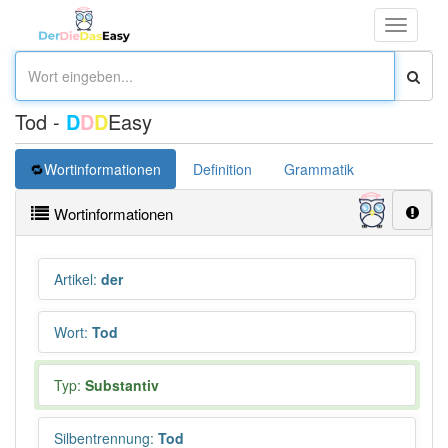
Toggle
navigati
Tod -
D
D
D
Easy
Wortinformationen
Definition
Grammatik
Übersetz
Wortinformationen
Artikel
:
der
Wort
:
Tod
Typ:
Substantiv
Silbentrennung
:
Tod