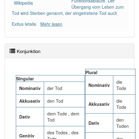
Funktionsabläufe. Der
90% unserer Spielapp-Nutzer haben den Artikel
Wikipedia
Übergang vom Leben zum
korrekt erraten.
Tod wird Sterben genannt, der eingetretene Tod auch
Exitus letalis.
Mehr lesen
Konjunktion
Plural
Singular
die
Nominativ
Nominativ
der Tod
Tode
Akkusativ
den Tod
die
Akkusativ
Tode
dem Tode , dem
Dativ
Tod
den
Dativ
Toden
des Todes , des
Genitiv
Tods
der