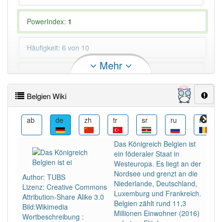
PowerIndex:
1
Häufigkeit: 6 von 10
Mehr
Wörter mit Endung
-belgien
aber mit einem anderen
Artikel
: 0
Belgien Wiki
98% unserer Spielapp-Nutzer haben den Artikel
ace
korrekt erraten.
ab
de
zh
tr
sr
ru
ro
Das Königreich Belgien ist
ein föderaler Staat in
Westeuropa. Es liegt an der
Nordsee und grenzt an die
Author: TUBS
Niederlande, Deutschland,
Lizenz: Creative Commons
Luxemburg und Frankreich.
Attribution-Share Alike 3.0
Belgien zählt rund 11,3
Bild:Wikimedia
Millionen Einwohner (2016)
Wortbeschreibung :