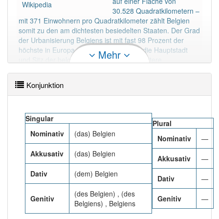
auf einer Fläche von
Wikipedia
30.528 Quadratkilometern –
mit 371 Einwohnern pro Quadratkilometer zählt Belgien
somit zu den am dichtesten besiedelten Staaten. Der Grad
der Urbanisierung Belgiens ist mit fast 98 Prozent der
höchste in Europa. Die Stadt Brüssel ist die Hauptstadt
Mehr
und Sitz der belgischen Königsfamilie. Weitere
bedeutende große Städte sind Antwerpen, Gent,
Konjunktion
Charleroi, Lüttich, Brügge und Namur.
Mehr lesen
Singular
Plural
Nominativ
(das) Belgien
Nominativ
—
Akkusativ
(das) Belgien
Akkusativ
—
Dativ
(dem) Belgien
Dativ
—
(des Belgien) , (des
Genitiv
Genitiv
—
Belgiens) , Belgiens