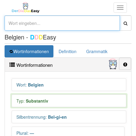
Toggle
navigati
Belgien -
D
D
D
Easy
Wortinformationen
Definition
Grammatik
Synonym
Wortinformationen
Wort
:
Belgien
Typ:
Substantiv
Silbentrennung
:
Bel•gi•en
Plural
:
—