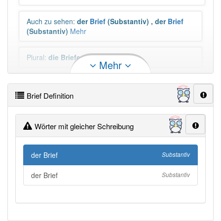
Auch zu sehen
:
der
Brief
(Substantiv)
,
der
Brief
(Substantiv)
Mehr
Plural
:
die Briefe
Mehr
Duden geprüft:
Brief Duden
Brief Definition
Brief Wiktionary
Wörter mit gleicher Schreibung
PowerIndex:
5 953
der Brief
Substantiv
Häufigkeit: 6 von 10
der Brief
Substantiv
Wörter mit Endung
-brief
: 124