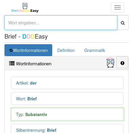
Toggle
navigati
Brief -
D
D
D
Easy
Wortinformationen
Definition
Grammatik
Synonym
Wortinformationen
Artikel
:
der
Wort
:
Brief
Typ:
Substantiv
Silbentrennung
:
Brief