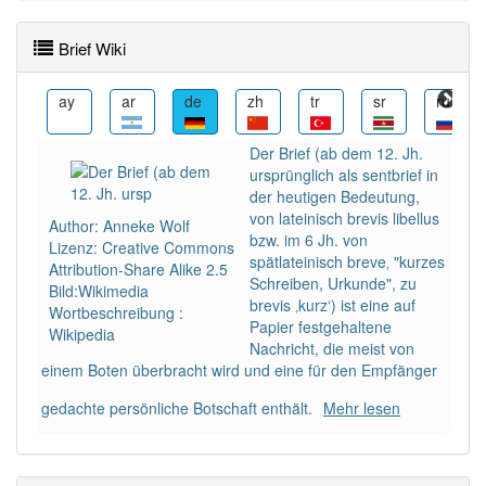
Wörter mit Endung
-brief
aber mit einem anderen
Artikel
der
: 0
Brief Wiki
95% unserer Spielapp-Nutzer haben den Artikel
az
ay
ar
de
zh
tr
sr
ru
korrekt erraten.
Der Brief (ab dem 12. Jh.
ursprünglich als sentbrief in
der heutigen Bedeutung,
von lateinisch brevis libellus
Author: Anneke Wolf
bzw. im 6 Jh. von
Lizenz: Creative Commons
spätlateinisch breve‚ "kurzes
Attribution-Share Alike 2.5
Schreiben, Urkunde", zu
Bild:Wikimedia
brevis ‚kurz‘) ist eine auf
Wortbeschreibung :
Papier festgehaltene
Wikipedia
Nachricht, die meist von
einem Boten überbracht wird und eine für den Empfänger
gedachte persönliche Botschaft enthält.
Mehr lesen