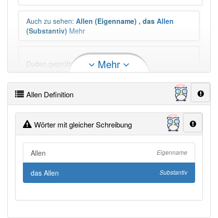
Auch zu sehen
:
Allen
(Eigenname)
,
das
Allen
(Substantiv)
Mehr
Mehr
Duden geprüft:
Allen Duden
Allen Wiktionary
Allen Definition
PowerIndex:
2
Wörter mit gleicher Schreibung
Häufigkeit: 4 von 10
Allen
Eigenname
Wörter mit Endung
-allen
: 5
das Allen
Substantiv
Wörter mit Endung
-allen
aber mit einem anderen
Artikel: 10