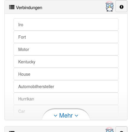
Mike Allen Specialties, ehemaliger US-amerikanischer
Verbindungen
Automobilhersteller (1985–1987)
Mehr lesen
Iro
Fort
Motor
Kentucky
House
Automobilhersteller
Hurrikan
Car
Mehr
County