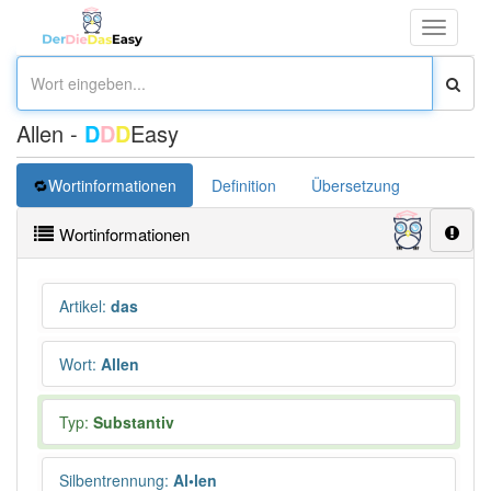
Toggle
navigati
Allen -
D
D
D
Easy
Wortinformationen
Definition
Übersetzung
Wortinformationen
Artikel
:
das
Wort
:
Allen
Typ:
Substantiv
Silbentrennung
:
Al•len