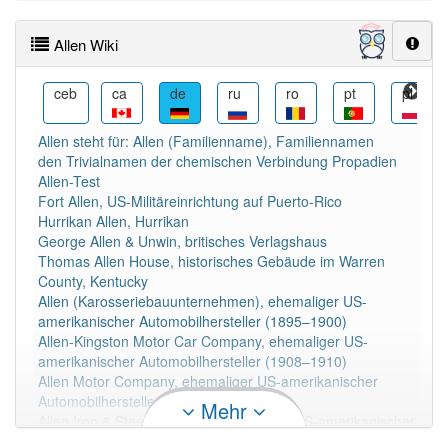
Das Wort wird häufig verwendet im Bereich
Chemie
Allen Wiki
cs
ceb
ca
de
ru
ro
pt
pl
93% unserer Spielapp-Nutzer haben den Artikel
korrekt erraten.
Allen steht für: Allen (Familienname), Familiennamen
den Trivialnamen der chemischen Verbindung Propadien
Allen-Test
Fort Allen, US-Militäreinrichtung auf Puerto-Rico
Hurrikan Allen, Hurrikan
George Allen & Unwin, britisches Verlagshaus
Thomas Allen House, historisches Gebäude im Warren
County, Kentucky
Allen (Karosseriebauunternehmen), ehemaliger US-
amerikanischer Automobilhersteller (1895–1900)
Allen-Kingston Motor Car Company, ehemaliger US-
amerikanischer Automobilhersteller (1908–1910)
Allen Motor Company, ehemaliger US-amerikanischer
Automobilhersteller (1913–1922)
Mehr
Allen Iron & Steel Company, ehemaliger US-amerikanischer
Automobilhersteller (1914)