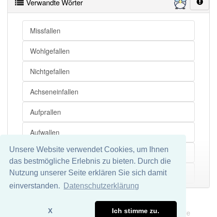
Verwandte Wörter
Verlagshaus
Test
Missfallen
Wohlgefallen
Nichtgefallen
Achseneinfallen
Aufprallen
Aufwallen
Unsere Website verwendet Cookies, um Ihnen
Durchfallen
das bestmögliche Erlebnis zu bieten. Durch die
Einfallen
Nutzung unserer Seite erklären Sie sich damit
Mehr
einverstanden.
Datenschutzerklärung
Gegeneinfallen
Impressum
Datenschutz
X
Ich stimme zu.
Wir übernehmen keine Garantie und keine Haftung für die
Niederfallen