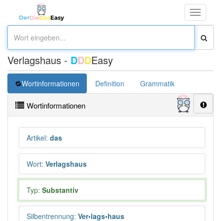
Toggle
navigati
Verlagshaus -
D
D
D
Easy
Wortinformationen
Definition
Grammatik
Synonym
Wortinformationen
Artikel
:
das
Wort
:
Verlagshaus
Typ:
Substantiv
Silbentrennung
:
Ver•lags•haus