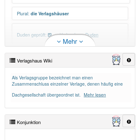
Plural
:
die Verlagshäuser
Duden geprüft:
Verlagshaus Duden
Mehr
Verlagshaus Wiktionary
Verlagshaus Wiki
PowerIndex:
21
Als Verlagsgruppe bezeichnet man einen
Zusammenschluss einzelner Verlage, denen häufig eine
Häufigkeit: 4 von 10
Dachgesellschaft übergeordnet ist.
Mehr lesen
Wörter mit Endung
-verlagshaus
: 1
Wörter mit Endung
-verlagshaus
aber mit einem
Konjunktion
anderen Artikel
das
: 0