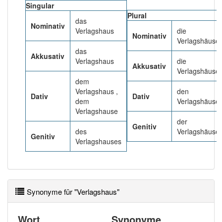
84% unserer Spielapp-Nutzer haben den Artikel
Singular
korrekt erraten.
Plural
das
Nominativ
Verlagshaus
die
Nominativ
Verlagshäuser
das
Akkusativ
Verlagshaus
die
Akkusativ
Verlagshäuser
dem
Verlagshaus ,
den
Dativ
Dativ
dem
Verlagshäuse
Verlagshause
der
Genitiv
des
Verlagshäuser
Genitiv
Verlagshauses
Synonyme für "Verlagshaus"
Wort
Synonyme