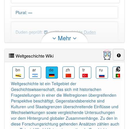
Plural
:
—
Duden geprüft:
Weltgeschichte Duden
Mehr
Weltgeschichte Wiktionary
Weltgeschichte Wiki
PowerIndex:
3
da
bn
ar
de
zh
tr
ru
pt
Häufigkeit: 4 von 10
Weltgeschichte ist ein Teilgebiet der
Geschichtswissenschaft, das sich mit historischen
Wörter mit Endung
-weltgeschichte
: 1
Fragestellungen in einer die Weltregionen übergreifenden
Perspektive beschäftigt. Gegenstandsbereiche sind
Kulturen und Staatsgrenzen überschreitende Einflüsse und
Wörter mit Endung
-weltgeschichte
aber mit einem
Wechselwirkungen sowie vergleichende Untersuchungen
anderen Artikel
die
: 0
vor dem Hintergrund globaler Zusammenhänge. Zu den in
diese Forschungsrichtung gehenden Ansätzen zählen auch