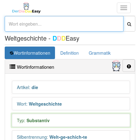
Toggle
navigati
Weltgeschichte -
D
D
D
Easy
Wortinformationen
Definition
Grammatik
Übersetz
Wortinformationen
Artikel
:
die
Wort
:
Weltgeschichte
Typ:
Substantiv
Silbentrennung
:
Welt•ge•schich•te