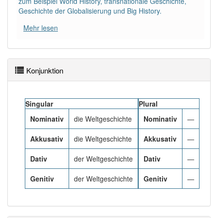
zum Beispiel World History, transnationale Geschichte,
93% unserer Spielapp-Nutzer haben den Artikel
Geschichte der Globalisierung und Big History.
korrekt erraten.
Mehr lesen
Konjunktion
Singular
Plural
Nominativ
die Weltgeschichte
Nominativ
—
Akkusativ
die Weltgeschichte
Akkusativ
—
Dativ
der Weltgeschichte
Dativ
—
Genitiv
der Weltgeschichte
Genitiv
—