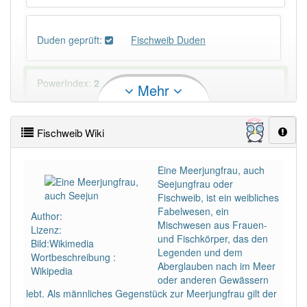
Duden geprüft:
Fischweib Duden
PowerIndex:
2
Mehr
Häufigkeit: 2 von 10
Fischweib Wiki
Wörter mit Endung
-fischweib
: 1
Eine Meerjungfrau, auch
Seejungfrau oder
Wörter mit Endung
-fischweib
aber mit einem
Fischweib, ist ein weibliches
anderen Artikel
das
: 0
Fabelwesen, ein
Author:
Mischwesen aus Frauen-
Lizenz:
und Fischkörper, das den
87% unserer Spielapp-Nutzer haben den Artikel
Bild:Wikimedia
Legenden und dem
korrekt erraten.
Wortbeschreibung :
Aberglauben nach im Meer
Wikipedia
oder anderen Gewässern
lebt. Als männliches Gegenstück zur Meerjungfrau gilt der