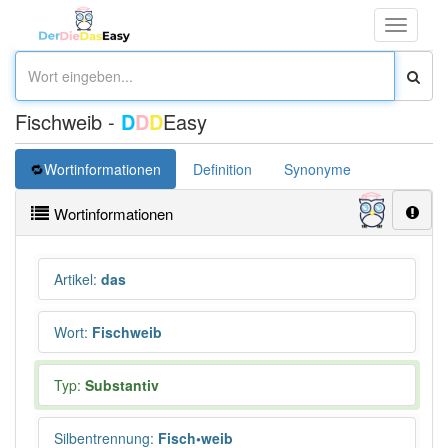
Toggle
navigati
Fischweib -
D
D
D
Easy
Wortinformationen
Definition
Synonyme
Wortinformationen
Artikel
:
das
Wort
:
Fischweib
Typ:
Substantiv
Silbentrennung
:
Fisch•weib