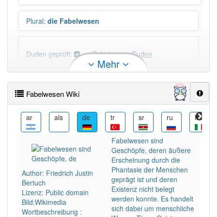
Plural
:
die Fabelwesen
Duden geprüft:
Fabelwesen Duden
Mehr
Fabelwesen Wiktionary
Fabelwesen Wiki
×
Wörter, die mit "-
wesen
" enden, haben fast immer
Artikel:
das
.
arz
ar
als
de
tr
sr
ru
it
Fabelwesen sind
DER:
0
Geschöpfe, deren äußere
DIE:
0
Erscheinung durch die
DAS:
132
Phantasie der Menschen
Author: Friedrich Justin
geprägt ist und deren
Bertuch
PowerIndex:
3
Existenz nicht belegt
Lizenz: Public domain
werden konnte. Es handelt
Bild:Wikimedia
sich dabei um menschliche
Wortbeschreibung :
Häufigkeit: 4 von 10