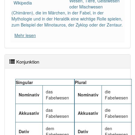
Wesen, Tiere, Geistwesen
Wikipedia
oder Mischwesen
(Chimären), die im Märchen, in der Fabel, in der
Wörter mit Endung
-fabelwesen
: 1
Mythologie und in der Heraldik eine wichtige Rolle spielen,
zum Beispiel der Minotauros, der Zyklop oder der Zentaur.
Wörter mit Endung
-fabelwesen
aber mit einem
anderen Artikel
das
: 0
Mehr lesen
97% unserer Spielapp-Nutzer haben den Artikel
korrekt erraten.
Konjunktion
Singular
Plural
das
die
Nominativ
Nominativ
Fabelwesen
Fabelwesen
das
die
Akkusativ
Akkusativ
Fabelwesen
Fabelwesen
dem
den
Dativ
Dativ
Fabelwesen
Fabelwesen