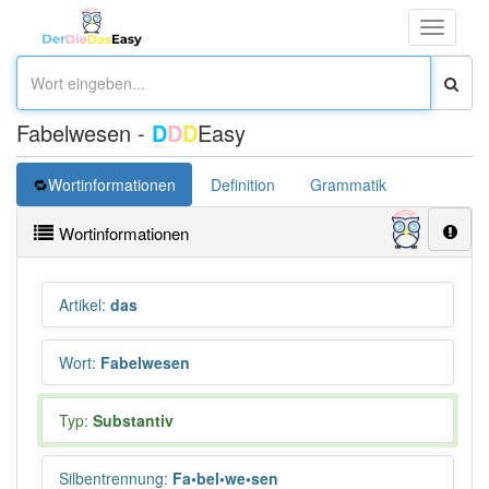
Toggle
navigati
Fabelwesen -
D
D
D
Easy
Wortinformationen
Definition
Grammatik
Synonym
Wortinformationen
Artikel
:
das
Wort
:
Fabelwesen
Typ:
Substantiv
Silbentrennung
:
Fa•bel•we•sen