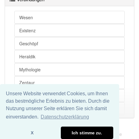
Wesen
Existenz
Geschöpf
Heraldik
Mythologie
Zentaur
Unsere Website verwendet Cookies, um Ihnen
Zyklop
das bestmögliche Erlebnis zu bieten. Durch die
Fabel
Nutzung unserer Seite erklären Sie sich damit
Mehr
einverstanden.
Datenschutzerklärung
Erscheinung
Impressum
Datenschutz
X
Ich stimme zu.
Wir übernehmen keine Garantie und keine Haftung für die
Märchen