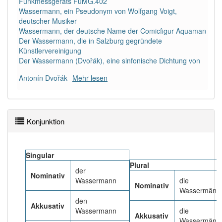
Funkmessgeräts FuMG.402
81% unserer Spielapp-Nutzer haben den Artikel
Wassermann, ein Pseudonym von Wolfgang Voigt,
korrekt erraten.
deutscher Musiker
Wassermann, der deutsche Name der Comicfigur Aquaman
Der Wassermann, die in Salzburg gegründete
Künstlervereinigung
Der Wassermann (Dvořák), eine sinfonische Dichtung von
Antonín Dvořák
Mehr lesen
Konjunktion
Singular
Plural
der
Nominativ
Wassermann
die
Nominativ
Wassermänn
den
Akkusativ
Wassermann
die
Akkusativ
Wassermänn