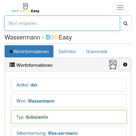
Toggle
navigati
Wassermann -
D
D
D
Easy
Wortinformationen
Definition
Grammatik
Synonym
Wortinformationen
Artikel
:
der
Wort
:
Wassermann
Typ:
Substantiv
Silbentrennung
:
Was•ser•mann