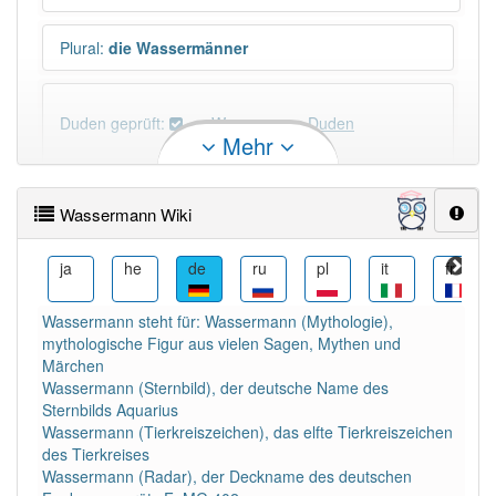
Plural
:
die Wassermänner
Duden geprüft:
Wassermann Duden
Mehr
Wassermann Wiktionary
Wassermann Wiki
PowerIndex:
29
ko
ja
he
de
ru
pl
it
fr
Häufigkeit: 4 von 10
Wassermann steht für: Wassermann (Mythologie),
mythologische Figur aus vielen Sagen, Mythen und
Wörter mit Endung
-wassermann
: 1
Märchen
Wassermann (Sternbild), der deutsche Name des
Sternbilds Aquarius
Wörter mit Endung
-wassermann
aber mit einem
Wassermann (Tierkreiszeichen), das elfte Tierkreiszeichen
anderen Artikel
der
: 0
des Tierkreises
Wassermann (Radar), der Deckname des deutschen