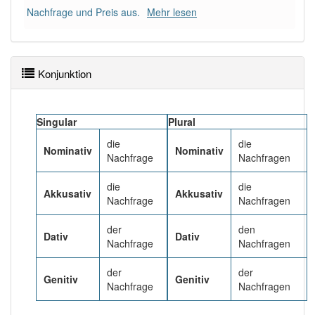
95% unserer Spielapp-Nutzer haben den Artikel
Nachfrage und Preis aus.
Mehr lesen
korrekt erraten.
Konjunktion
Singular
Plural
die
die
Nominativ
Nominativ
Nachfrage
Nachfragen
die
die
Akkusativ
Akkusativ
Nachfrage
Nachfragen
der
den
Dativ
Dativ
Nachfrage
Nachfragen
der
der
Genitiv
Genitiv
Nachfrage
Nachfragen