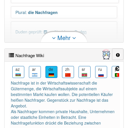
Plural
:
die Nachfragen
Duden geprüft:
Nachfrage Duden
Mehr
Nachfrage Wiktionary
Nachfrage Wiki
PowerIndex:
460
bn
az
ar
de
zh
sr
ru
pt
Häufigkeit: 6 von 10
Nachfrage ist in der Wirtschaftswissenschaft die
Gütermenge, die Wirtschaftssubjekte auf einem
Wörter mit Endung
-nachfrage
: 3
bestimmten Markt kaufen wollen. Die potentiellen Käufer
heißen Nachfrager. Gegenstück zur Nachfrage ist das
Angebot.
Wörter mit Endung
-nachfrage
aber mit einem
Als Nachfrager kommen private Haushalte, Unternehmen
anderen Artikel
die
: 0
oder staatliche Einheiten in Betracht. Eine
Nachfragefunktion drückt die Beziehung zwischen