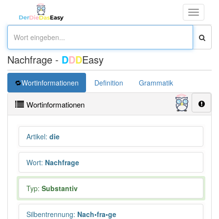
Toggle
navigati
Nachfrage -
D
D
D
Easy
Wortinformationen
Definition
Grammatik
Synonym
Wortinformationen
Artikel
:
die
Wort
:
Nachfrage
Typ:
Substantiv
Silbentrennung
:
Nach•fra•ge