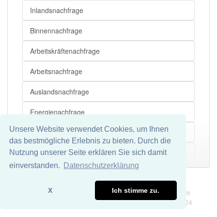
Inlandsnachfrage
Binnennachfrage
Arbeitskräftenachfrage
Arbeitsnachfrage
Auslandsnachfrage
Energienachfrage
Unsere Website verwendet Cookies, um Ihnen
Erdölnachfrage
das bestmögliche Erlebnis zu bieten. Durch die
Geldnachfrage
Nutzung unserer Seite erklären Sie sich damit
Mehr
einverstanden.
Datenschutzerklärung
Gesamtnachfrage
Impressum
Datenschutz
X
Ich stimme zu.
Wir übernehmen keine Garantie und keine Haftung für die
Güternachfrage
Richtigkeit und Vollständigkeit dieser Seite. DDDEasy 2024
Konsumnachfrage