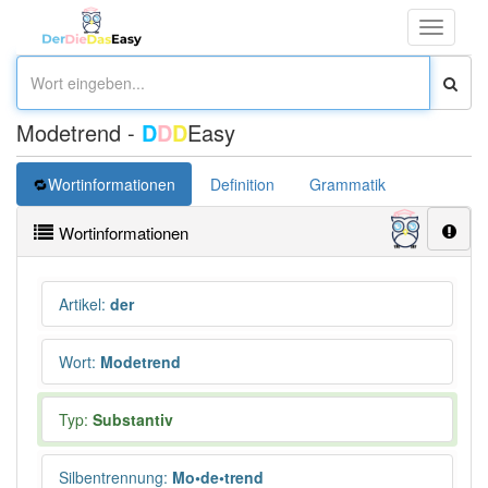
Toggle
navigati
Modetrend -
D
D
D
Easy
Wortinformationen
Definition
Grammatik
Übersetz
Wortinformationen
Artikel
:
der
Wort
:
Modetrend
Typ:
Substantiv
Silbentrennung
:
Mo•de•trend