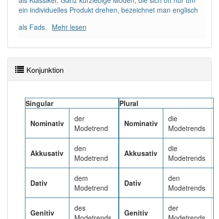
als Klassiker. Ganz kurzlebige Moden, die sich oft nur um
88% unserer Spielapp-Nutzer haben den Artikel
ein individuelles Produkt drehen, bezeichnet man englisch
korrekt erraten.
als Fads.
Mehr lesen
Konjunktion
Singular
Plural
der
die
Nominativ
Nominativ
Modetrend
Modetrends
den
die
Akkusativ
Akkusativ
Modetrend
Modetrends
dem
den
Dativ
Dativ
Modetrend
Modetrends
des
der
Genitiv
Genitiv
Modetrends
Modetrends