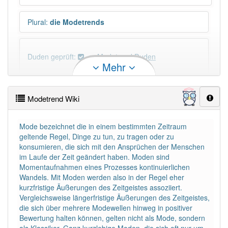
Plural
:
die Modetrends
Duden geprüft:
Modetrend Duden
Mehr
Modetrend Wiktionary
Modetrend Wiki
PowerIndex:
5
Mode bezeichnet die in einem bestimmten Zeitraum
geltende Regel, Dinge zu tun, zu tragen oder zu
Häufigkeit: 4 von 10
konsumieren, die sich mit den Ansprüchen der Menschen
im Laufe der Zeit geändert haben. Moden sind
Wörter mit Endung
-modetrend
: 1
Momentaufnahmen eines Prozesses kontinuierlichen
Wandels. Mit Moden werden also in der Regel eher
kurzfristige Äußerungen des Zeitgeistes assoziiert.
Wörter mit Endung
-modetrend
aber mit einem
Vergleichsweise längerfristige Äußerungen des Zeitgeistes,
anderen Artikel
der
: 0
die sich über mehrere Modewellen hinweg in positiver
Bewertung halten können, gelten nicht als Mode, sondern