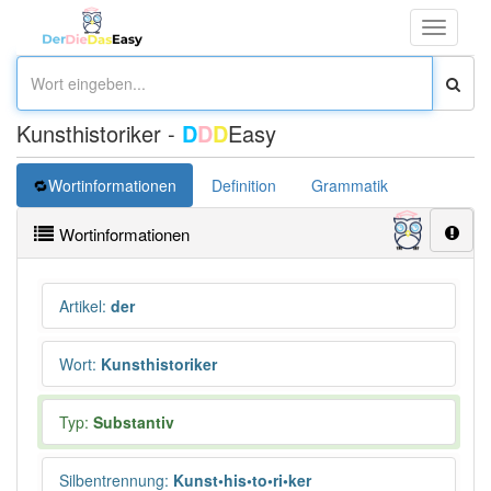
Toggle
navigati
Kunsthistoriker -
D
D
D
Easy
Wortinformationen
Definition
Grammatik
Übersetz
Wortinformationen
Artikel
:
der
Wort
:
Kunsthistoriker
Typ:
Substantiv
Silbentrennung
:
Kunst•his•to•ri•ker