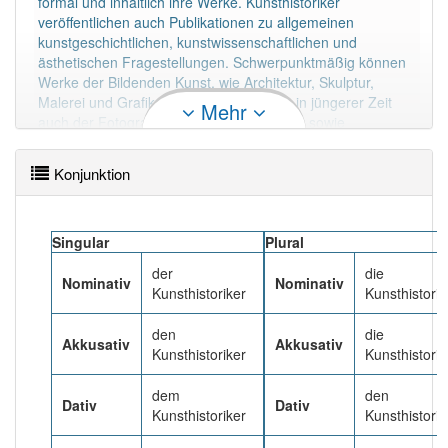
formal und inhaltlich ihre Werke. Kunsthistoriker
veröffentlichen auch Publikationen zu allgemeinen
kunstgeschichtlichen, kunstwissenschaftlichen und
Häufigkeit: 4 von 10
ästhetischen Fragestellungen. Schwerpunktmäßig können
Werke der Bildenden Kunst, wie Architektur, Skulptur,
Wörter mit Endung
-kunsthistoriker
: 1
Malerei und Grafik, des Kunstgewerbes, in jüngerer Zeit
Mehr
auch der Fotografie, Film- und Videokunst sowie
multimedialer Kunstrichtungen betrachtet werden.
Wörter mit Endung
-kunsthistoriker
aber mit einem
anderen Artikel
der
: 0
Konjunktion
Mehr lesen
83% unserer Spielapp-Nutzer haben den Artikel
Singular
korrekt erraten.
Plural
der
die
Nominativ
Nominativ
Kunsthistoriker
Kunsthistorik
den
die
Akkusativ
Akkusativ
Kunsthistoriker
Kunsthistorik
dem
den
Dativ
Dativ
Kunsthistoriker
Kunsthistorik