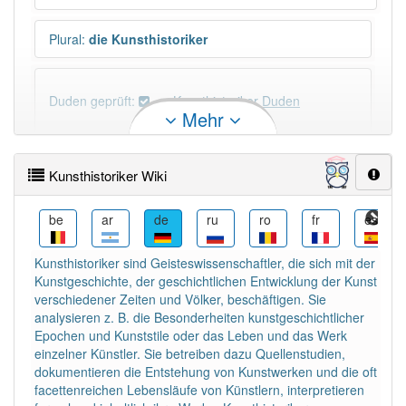
Plural
:
die Kunsthistoriker
Duden geprüft:
Kunsthistoriker Duden
Mehr
Kunsthistoriker Wiktionary
Kunsthistoriker Wiki
×
Wörter, die mit "-
ker
" enden, haben fast immer
Artikel:
der
.
da
be
ar
de
ru
ro
fr
es
Kunsthistoriker sind Geisteswissenschaftler, die sich mit der
DER:
900
Kunstgeschichte, der geschichtlichen Entwicklung der Kunst
DIE:
7
Ausnahmen
verschiedener Zeiten und Völker, beschäftigen. Sie
Beispiele
analysieren z. B. die Besonderheiten kunstgeschichtlicher
Epochen und Kunststile oder das Leben und das Werk
DAS:
12
Ausnahmen
Beispiele
einzelner Künstler. Sie betreiben dazu Quellenstudien,
dokumentieren die Entstehung von Kunstwerken und die oft
facettenreichen Lebensläufe von Künstlern, interpretieren
PowerIndex:
9