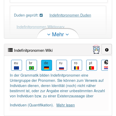
Duden geprüft:
Indefinitpronomen Duden
Indefinitpronomen Wiktionary
Mehr
PowerIndex:
3
Indefinitpronomen Wiki
Häufigkeit: 2 von 10
hu
eu
br
de
ru
ro
pt
hr
Wörter mit Endung
-indefinitpronomen
: 1
In der Grammatik bilden Indefinitpronomen eine
Untergruppe der Pronomen. Sie können zum Verweis auf
Wörter mit Endung
-indefinitpronomen
aber mit
Individuen dienen, deren Identität (noch) nicht näher
einem anderen Artikel
das
: 0
bestimmt ist, oder zur Angabe einer unbestimmten Anzahl
von Individuen bzw. zu einer Existenzaussage über
Das Wort wird häufig verwendet im Bereich
Individuen (Quantifikation).
Mehr lesen
Sprachwissenschaft