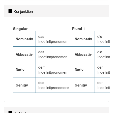
85% unserer Spielapp-Nutzer haben den Artikel
korrekt erraten.
Konjunktion
Singular
Plural 1
das
die
Nominativ
Nominativ
Indefinitpronomen
Indefinit
das
die
Akkusativ
Akkusativ
Indefinitpronomen
Indefinit
dem
den
Dativ
Dativ
Indefinitpronomen
Indefinit
des
der
Genitiv
Genitiv
Indefinitpronomens
Indefinit