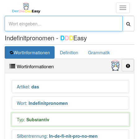
Toggle
navigati
Indefinitpronomen -
D
D
D
Easy
Wortinformationen
Definition
Grammatik
Übersetz
Wortinformationen
Artikel
:
das
Wort
:
Indefinitpronomen
Typ:
Substantiv
Silbentrennung
:
In•de•fi•nit•pro•no•men