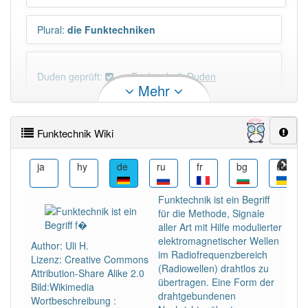
Plural
:
die Funktechniken
Duden geprüft:
Funktechnik Duden
Mehr
Funktechnik Wiktionary
Funktechnik Wiki
PowerIndex:
13
kk
ja
hy
de
ru
fr
bg
uk
Häufigkeit: 4 von 10
Funktechnik ist ein Begriff
für die Methode, Signale
Wörter mit Endung
-funktechnik
: 2
aller Art mit Hilfe modulierter
elektromagnetischer Wellen
Author: Uli H.
im Radiofrequenzbereich
Lizenz: Creative Commons
Wörter mit Endung
-funktechnik
aber mit einem
(Radiowellen) drahtlos zu
Attribution-Share Alike 2.0
anderen Artikel
die
: 0
übertragen. Eine Form der
Bild:Wikimedia
drahtgebundenen
Wortbeschreibung :