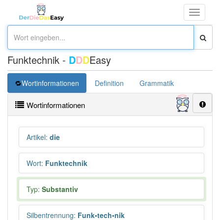
Toggle
navigati
Funktechnik -
D
D
D
Easy
Wortinformationen
Definition
Grammatik
Wortinformationen
Artikel
:
die
Wort
:
Funktechnik
Typ:
Substantiv
Silbentrennung
:
Funk•tech•nik