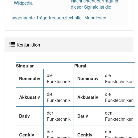
Nachrichtenübertragung
86% unserer Spielapp-Nutzer haben den Artikel
Wikipedia
dieser Signale ist die
korrekt erraten.
sogenannte Trägerfrequenztechnik.
Mehr lesen
Konjunktion
Singular
Plural
die
die
Nominativ
Nominativ
Funktechnik
Funktechniken
die
die
Akkusativ
Akkusativ
Funktechnik
Funktechniken
der
den
Dativ
Dativ
Funktechnik
Funktechniken
der
der
Genitiv
Genitiv
Funktechnik
Funktechniken