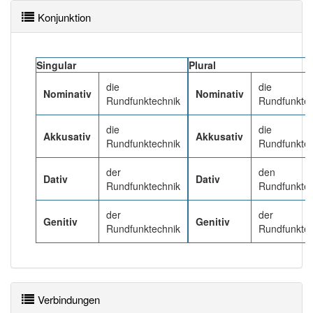
97% unserer Spielapp-Nutzer haben den Artikel
korrekt erraten.
Konjunktion
Singular
Plural
die
die
Nominativ
Nominativ
Rundfunktechnik
Rundfunkte
die
die
Akkusativ
Akkusativ
Rundfunktechnik
Rundfunkte
der
den
Dativ
Dativ
Rundfunktechnik
Rundfunkte
der
der
Genitiv
Genitiv
Rundfunktechnik
Rundfunkte
Verbindungen