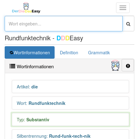
Toggle
navigati
Rundfunktechnik -
D
D
D
Easy
Wortinformationen
Definition
Grammatik
Wortinformationen
Artikel
:
die
Wort
:
Rundfunktechnik
Typ:
Substantiv
Silbentrennung
:
Rund•funk•tech•nik