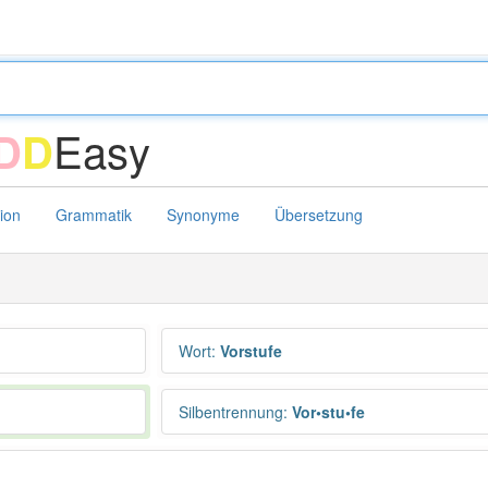
Easy
D
D
tion
Grammatik
Synonyme
Übersetzung
Wort
:
Vorstufe
Silbentrennung
:
Vor•stu•fe