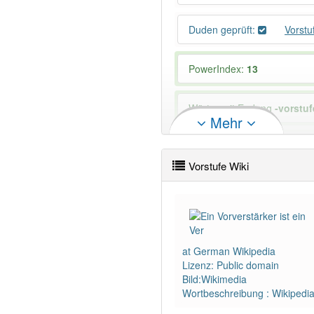
Duden geprüft:
Vorstu
PowerIndex:
13
Wörter mit Endung
-vorstuf
Mehr
93% unserer Spielapp-Nutzer
Vorstufe Wiki
at German Wikipedia
Lizenz: Public domain
Bild:Wikimedia
Wortbeschreibung : Wikipedi