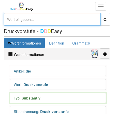
Toggle
navigati
Druckvorstufe -
D
D
D
Easy
Wortinformationen
Definition
Grammatik
Synonym
Wortinformationen
Artikel
:
die
Wort
:
Druckvorstufe
Typ:
Substantiv
Silbentrennung
:
Druck•vor•stu•fe