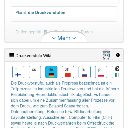
Plural
:
die Druckvorstufen
Duden geprüft:
Druckvorstufe Duden
Mehr
Druckvorstufe Wiktionary
Druckvorstufe Wiki
PowerIndex:
3
he
fi
cs
de
zh
ru
pl
it
Häufigkeit: 4 von 10
Die Druckvorstufe, auch als Prepress bezeichnet, ist ein
Teilprozess im industriellen Druckwesen und hat die frühere
Wörter mit Endung
-druckvorstufe
: 1
Bezeichnung Reproduktionstechnik abgelöst. Es handelt
sich dabei um eine Zusammenfassung aller Prozesse vor
dem Druck, wie zum Beispiel Scanarbeiten,
Wörter mit Endung
-druckvorstufe
aber mit einem
Datenaufbereitung, Retusche bzw. Bildbearbeitung,
anderen Artikel
die
: 0
Layouterstellung, Ausschießen, Computer to Film (CTF)
sowie heute je nach Druckverfahren beim Offsetdruck die