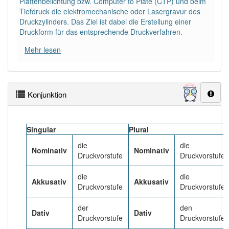
Plattenbelichtung bzw. Computer to Plate (CTP) und beim
80% unserer Spielapp-Nutzer haben den Artikel
Tiefdruck die elektromechanische oder Lasergravur des
korrekt erraten.
Druckzylinders. Das Ziel ist dabei die Erstellung einer
Druckform für das entsprechende Druckverfahren.
Mehr lesen
Konjunktion
Singular
Plural
die
die
Nominativ
Nominativ
Druckvorstufe
Druckvorstufen
die
die
Akkusativ
Akkusativ
Druckvorstufe
Druckvorstufen
der
den
Dativ
Dativ
Druckvorstufe
Druckvorstufen