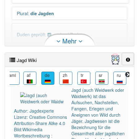
Plural
:
die Jagden
Duden geprüft:
Jagd Duden
Mehr
Jagd Wiktionary
Jagd Wiki
PowerIndex:
775
ami
af
de
zh
tr
sr
ru
ro
Häufigkeit: 6 von 10
Jagd (auch Weidwerk oder
Waidwerk) ist das
Wörter mit Endung
-jagd
: 43
Aufsuchen, Nachstellen,
Fangen, Erlegen und
Author: Jagdexperte
Aneignen von Wild durch
Lizenz: Creative Commons
Wörter mit Endung
-jagd
aber mit einem anderen
Jäger. Jagdwesen ist die
Attribution-Share Alike 4.0
Artikel
die
: 0
Bezeichnung für die
Bild:Wikimedia
Gesamtheit aller jagdlichen
Wortbeschreibung :