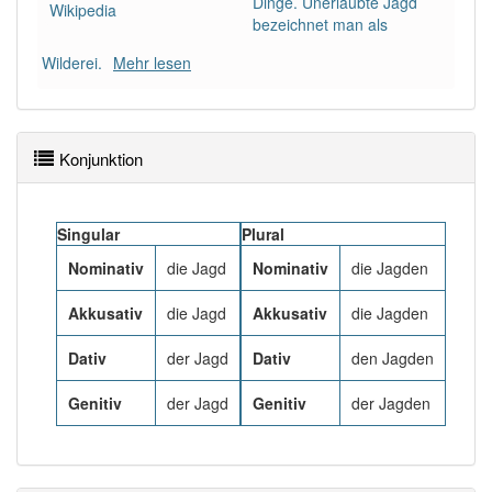
Dinge. Unerlaubte Jagd
87% unserer Spielapp-Nutzer haben den Artikel
Wikipedia
bezeichnet man als
korrekt erraten.
Wilderei.
Mehr lesen
Konjunktion
Singular
Plural
Nominativ
die Jagd
Nominativ
die Jagden
Akkusativ
die Jagd
Akkusativ
die Jagden
Dativ
der Jagd
Dativ
den Jagden
Genitiv
der Jagd
Genitiv
der Jagden