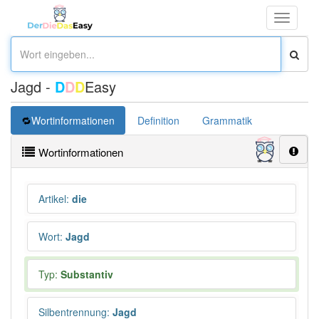
Toggle
navigati
Jagd -
D
D
D
Easy
Wortinformationen
Definition
Grammatik
Synonym
Wortinformationen
Artikel
:
die
Wort
:
Jagd
Typ:
Substantiv
Silbentrennung
:
Jagd