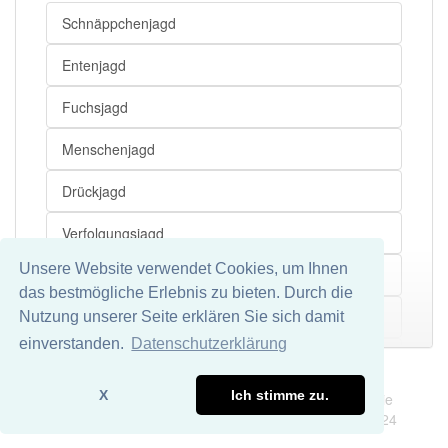
Schnäppchenjagd
Entenjagd
Fuchsjagd
Menschenjagd
Drückjagd
Verfolgungsjagd
Unsere Website verwendet Cookies, um Ihnen
Treibjagd
das bestmögliche Erlebnis zu bieten. Durch die
Robbenjagd
Nutzung unserer Seite erklären Sie sich damit
Mehr
einverstanden.
Datenschutzerklärung
Löwenjagd
Impressum
Datenschutz
X
Ich stimme zu.
Wir übernehmen keine Garantie und keine Haftung für die
Aufholjagd
Richtigkeit und Vollständigkeit dieser Seite. DDDEasy 2024
Kopfjagd