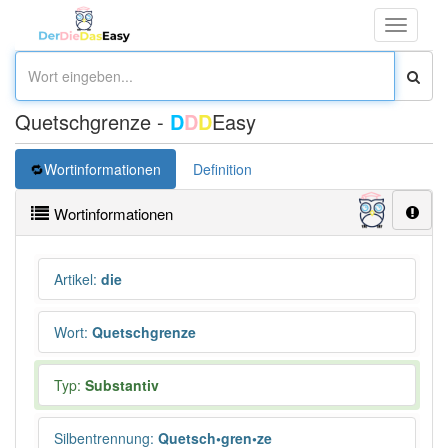
Toggle
navigati
Quetschgrenze -
D
D
D
Easy
Wortinformationen
Definition
Wortinformationen
Artikel
:
die
Wort
:
Quetschgrenze
Typ:
Substantiv
Silbentrennung
:
Quetsch•gren•ze