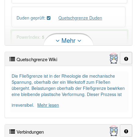
Duden geprüft:
Quetschgrenze Duden
PowerIndex:
5
Mehr
Häufigkeit: 2 von 10
Quetschgrenze Wiki
Wörter mit Endung
-quetschgrenze
: 1
Die Fließgrenze ist in der Rheologie die mechanische
Spannung, oberhalb der ein Werkstoff zum Fließen
Wörter mit Endung
-quetschgrenze
aber mit einem
übergeht. Belastungen oberhalb der Fließgrenze bewirken
anderen Artikel
die
: 0
eine bleibende plastische Verformung. Dieser Prozess ist
irreversibel.
Mehr lesen
Das Wort wird häufig verwendet im Bereich
Technik
87% unserer Spielapp-Nutzer haben den Artikel
Verbindungen
korrekt erraten.