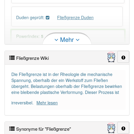
Duden geprüft:
Fließgrenze Duden
PowerIndex:
5
Mehr
Häufigkeit: 2 von 10
Fließgrenze Wiki
Wörter mit Endung
-fließgrenze
: 1
Die Fließgrenze ist in der Rheologie die mechanische
Spannung, oberhalb der ein Werkstoff zum Fließen
Wörter mit Endung
-fließgrenze
aber mit einem
übergeht. Belastungen oberhalb der Fließgrenze bewirken
anderen Artikel
die
: 0
eine bleibende plastische Verformung. Dieser Prozess ist
irreversibel.
Mehr lesen
Das Wort wird häufig verwendet im Bereich
Technik
94% unserer Spielapp-Nutzer haben den Artikel
Synonyme für "Fließgrenze"
korrekt erraten.