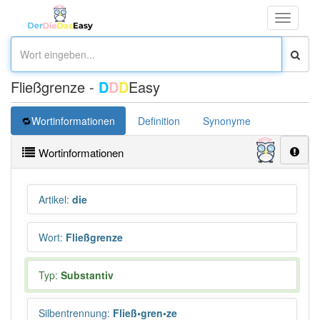
Toggle
navigati
Fließgrenze -
D
D
D
Easy
Wortinformationen
Definition
Synonyme
Wortinformationen
Artikel
:
die
Wort
:
Fließgrenze
Typ:
Substantiv
Silbentrennung
:
Fließ•gren•ze