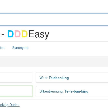
 -
Easy
D
D
D
tion
Synonyme
Wort
:
Telebanking
Silbentrennung
:
Te•le•ban•king
anking Duden