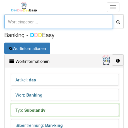
Toggle
navigati
Banking -
D
D
D
Easy
Wortinformationen
Wortinformationen
Artikel
:
das
Wort
:
Banking
Typ:
Substantiv
Silbentrennung
:
Ban•king