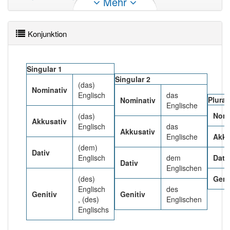
Mehr
Verbzweiteigenschaft.
Mehr lesen
Konjunktion
Singular 1
Singular 2
(das)
Nominativ
Englisch
das
Plural
Nominativ
Englische
Nomi
(das)
Akkusativ
Englisch
das
Akkusativ
Englische
Akku
(dem)
Dativ
Englisch
dem
Dati
Dativ
Englischen
(des)
Geni
Englisch
des
Genitiv
Genitiv
, (des)
Englischen
Englischs