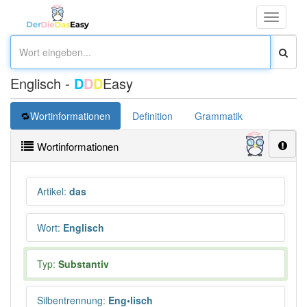
Toggle
navigati
Englisch -
D
D
D
Easy
Wortinformationen
Definition
Grammatik
Synonym
Wortinformationen
Artikel
:
das
Wort
:
Englisch
Typ:
Substantiv
Silbentrennung
:
Eng•lisch