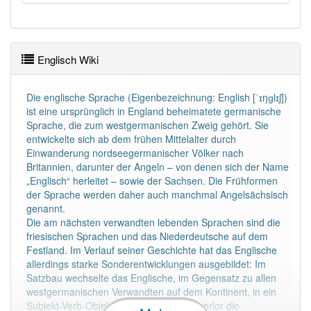
Wörter mit Endung
-englisch
aber mit einem
anderen Artikel
das
: 0
92% unserer Spielapp-Nutzer haben den Artikel
Englisch Wiki
korrekt erraten.
Die englische Sprache (Eigenbezeichnung: English [ˈɪŋɡlɪʃ])
ist eine ursprünglich in England beheimatete germanische
Sprache, die zum westgermanischen Zweig gehört. Sie
entwickelte sich ab dem frühen Mittelalter durch
Einwanderung nordseegermanischer Völker nach
Britannien, darunter der Angeln – von denen sich der Name
„Englisch“ herleitet – sowie der Sachsen. Die Frühformen
der Sprache werden daher auch manchmal Angelsächsisch
genannt.
Die am nächsten verwandten lebenden Sprachen sind die
friesischen Sprachen und das Niederdeutsche auf dem
Festland. Im Verlauf seiner Geschichte hat das Englische
allerdings starke Sonderentwicklungen ausgebildet: Im
Satzbau wechselte das Englische, im Gegensatz zu allen
westgermanischen Verwandten auf dem Kontinent, in ein
Subjekt-Verb-Objekt-Schema über und verlor die