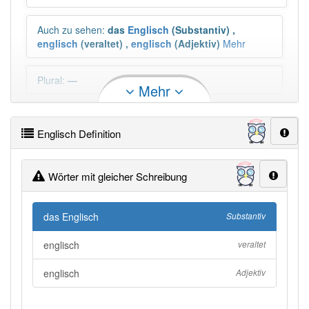
Auch zu sehen
:
das
Englisch
(Substantiv)
,
englisch
(veraltet)
,
englisch
(Adjektiv)
Mehr
Plural
:
—
Mehr
Duden geprüft:
Englisch Duden
Englisch Definition
Englisch Wiktionary
Wörter mit gleicher Schreibung
PowerIndex:
97
das Englisch
Substantiv
Häufigkeit: 8 von 10
englisch
veraltet
englisch
Adjektiv
Wörter mit Endung
-englisch
: 4