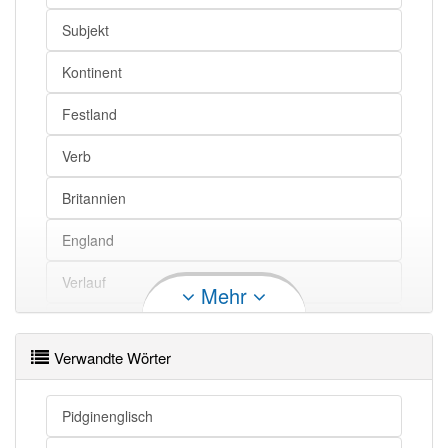
Subjekt
Kontinent
Festland
Verb
Britannien
England
Verlauf
Mehr
Angel
Verwandte Wörter
Einwanderung
Frühform
Pidginenglisch