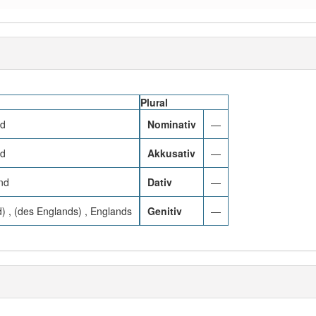
Plural
nd
Nominativ
—
nd
Akkusativ
—
nd
Dativ
—
) , (des Englands) , Englands
Genitiv
—