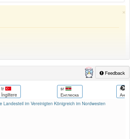
×
Feedback
lapp-Nutzer haben den Artikel korrekt erraten.
sr
ru
ltere
Енглеска
Англия
te Landesteil im Vereinigten Königreich im Nordwesten