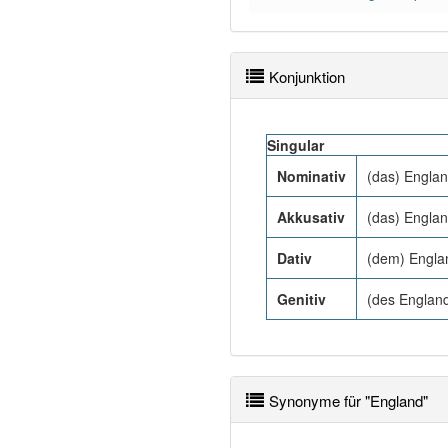
Konjunktion
Singular
Nominativ
(das) Engla
Akkusativ
(das) Engla
Dativ
(dem) Engla
Genitiv
(des England
Synonyme für "England"