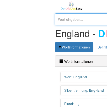
England -
D
Wortinformationen
Defini
Wortinformationen
Wort
:
England
Silbentrennung
:
Eng•land
Plural
:
—, -