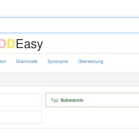
Easy
D
D
tion
Grammatik
Synonyme
Übersetzung
Typ:
Substantiv