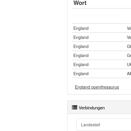
Wort
England
Ve
England
Ve
England
G
England
Gr
England
U
England
Al
England openthesaurus
Verbindungen
Landesteil