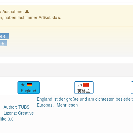
ne Ausnahme.
n, haben fast immer Artikel:
das
.
ele
ele
Häufigkeit: 6 von 10
d
aber mit einem anderen Artikel
: 0
82% unserer Spie
de
zh
tr
England
英格兰
İngi
England ist der größte und am dichtesten besiedel
Europas.
Mehr lesen
Author: TUBS
Lizenz: Creative
ike 3.0
a