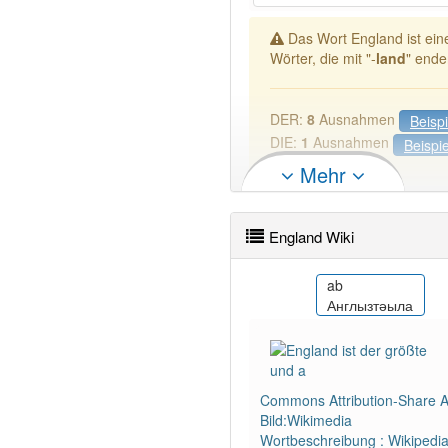
Das Wort England ist ei
Wörter, die mit "-
land
" ende
DER:
8
Ausnahmen
Beispi
DIE:
1
Ausnahmen
Beispi
DAS:
193
Mehr
PowerIndex:
1
England Wiki
Wörter mit Endung
-englan
ace
ab
Inggréh
Англызтәыла
Commons Attribution-Share Al
Bild:Wikimedia
Wortbeschreibung : Wikipedi