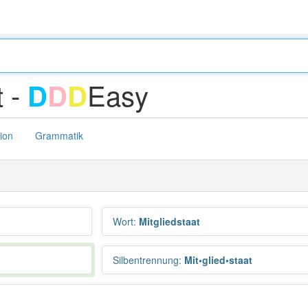
t -
Easy
D
D
D
tion
Grammatik
Wort
:
Mitgliedstaat
Silbentrennung
:
Mit•glied•staat