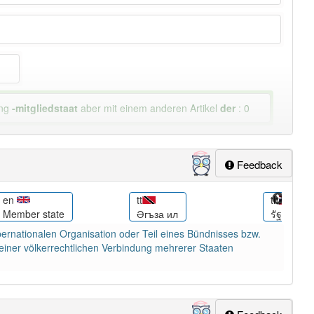
ung
-mitgliedstaat
aber mit einem anderen Artikel
der
: 0
Feedback
en
tt
th
Member state
Әгъза ил
รัฐสมาชิก
 übernationalen Organisation oder Teil eines Bündnisses bzw.
 einer völkerrechtlichen Verbindung mehrerer Staaten