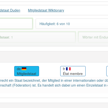
edstaat Duden
Mitgliedstaat Wiktionary
Häufigkeit: 6 von 10
dstaat
: 1
Wörter mit End
 haben den Artikel korrekt erraten.
de
fr
Mitgliedstaat
État membre
rrecht ein Staat bezeichnet, der Mitglied in einer internationalen oder
schaft (Föderation) ist. Es handelt sich dabei um einen Einzelstaat in