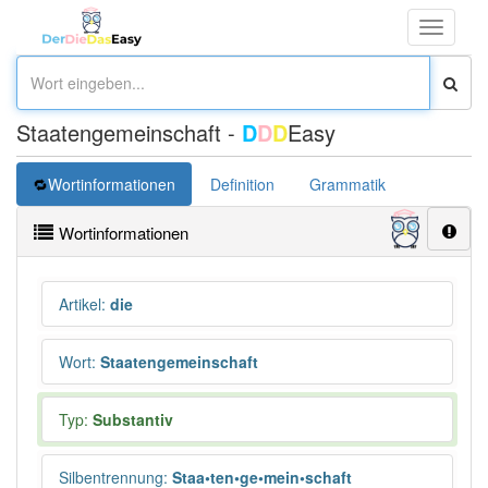
Toggle
navigati
Staatengemeinschaft -
D
D
D
Easy
Wortinformationen
Definition
Grammatik
Synonym
Wortinformationen
Artikel
:
die
Wort
:
Staatengemeinschaft
Typ:
Substantiv
Silbentrennung
:
Staa•ten•ge•mein•schaft