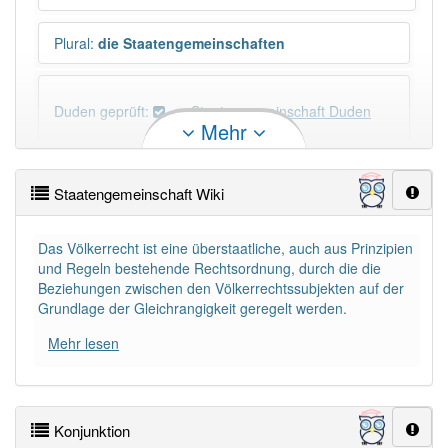
Plural
:
die Staatengemeinschaften
Duden geprüft:
Staatengemeinschaft Duden
Mehr
Staatengemeinschaft Wiktionary
Staatengemeinschaft Wiki
×
Wörter, die mit "-
schaft
" enden, haben fast immer
Artikel:
die
.
Das Völkerrecht ist eine überstaatliche, auch aus Prinzipien
und Regeln bestehende Rechtsordnung, durch die die
Beziehungen zwischen den Völkerrechtssubjekten auf der
DER:
13
Ausnahmen
Grundlage der Gleichrangigkeit geregelt werden.
Beispiele
Mehr lesen
DIE:
879
DAS:
1
Ausnahmen
Beispiele
Konjunktion
PowerIndex:
5