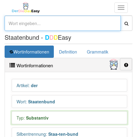
Toggle
navigati
Staatenbund -
D
D
D
Easy
Wortinformationen
Definition
Grammatik
Synonym
Wortinformationen
Artikel
:
der
Wort
:
Staatenbund
Typ:
Substantiv
Silbentrennung
:
Staa•ten•bund