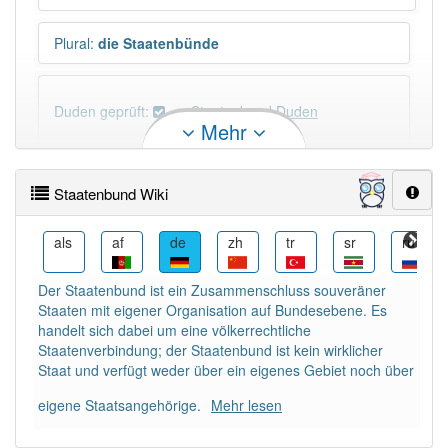
Plural
:
die Staatenbünde
Duden geprüft:
Staatenbund Duden
Mehr
Staatenbund Wiktionary
Staatenbund Wiki
PowerIndex:
5
ar
als
af
de
zh
tr
sr
ru
Häufigkeit: 4 von 10
Der Staatenbund ist ein Zusammenschluss souveräner
Staaten mit eigener Organisation auf Bundesebene. Es
Wörter mit Endung
-staatenbund
: 1
handelt sich dabei um eine völkerrechtliche
Staatenverbindung; der Staatenbund ist kein wirklicher
Staat und verfügt weder über ein eigenes Gebiet noch über
Wörter mit Endung
-staatenbund
aber mit einem
anderen Artikel
der
: 0
eigene Staatsangehörige.
Mehr lesen