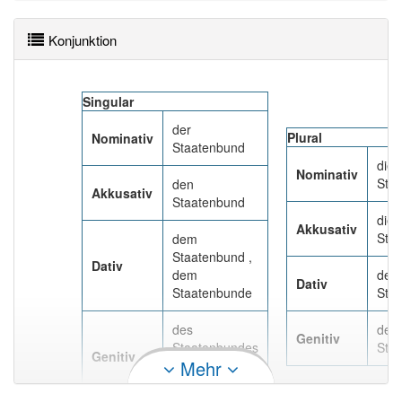
95% unserer Spielapp-Nutzer haben den Artikel
korrekt erraten.
Konjunktion
Singular
der
Plural
Nominativ
Staatenbund
die
Nominativ
Sta
den
Akkusativ
Staatenbund
die
Akkusativ
Sta
dem
Staatenbund ,
Dativ
dem
den
Dativ
Staatenbunde
Sta
des
der
Genitiv
Staatenbundes
Sta
Genitiv
Mehr
, des
Staatenbunds